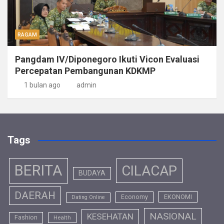
RAGAM
Pangdam IV/Diponegoro Ikuti Vicon Evaluasi
Percepatan Pembangunan KDKMP
1 bulan ago
admin
Tags
BERITA
CILACAP
BUDAYA
DAERAH
EKONOMI
Economy
Dating Online
NASIONAL
KESEHATAN
Fashion
Health