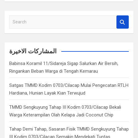
S
e
a
r
c
المشاركات الاخيرة
h
Babinsa Koramil 11/Sidareja Sigap Salurkan Air Bersih,
Ringankan Beban Warga di Tengah Kemarau
Satgas TMMD Kodim 0703/Cilacap Mulai Pengecatan RTLH
Hardiana, Hunian Layak Kian Terwujud
TMMD Sengkuyung Tahap III Kodim 0703/Cilacap Bekali
Warga Keterampilan Olah Kelapa Jadi Coconut Chip
Tahap Demi Tahap, Sasaran Fisik TMMD Sengkuyung Tahap
III Kodim 0703/Cilacap Semakin Mendekati Tuntas