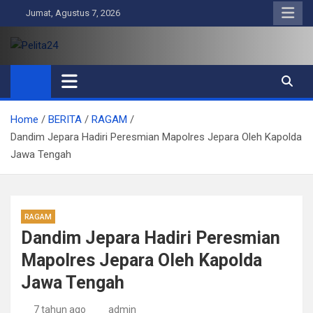
Skip
Jumat, Agustus 7, 2026
to
content
Pelita24
Aktual, Mendalam dan Terpercaya
Home
BERITA
RAGAM
Dandim Jepara Hadiri Peresmian Mapolres Jepara Oleh Kapolda
Jawa Tengah
RAGAM
Dandim Jepara Hadiri Peresmian
Mapolres Jepara Oleh Kapolda
Jawa Tengah
7 tahun ago
admin