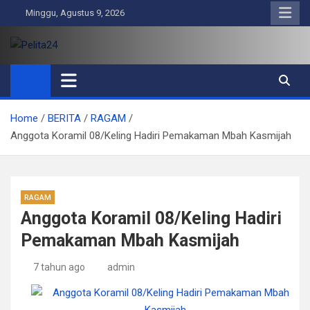
Skip
Minggu, Agustus 9, 2026
to
content
Pelita24
Aktual, Mendalam dan Terpercaya
Home
BERITA
RAGAM
Anggota Koramil 08/Keling Hadiri Pemakaman Mbah Kasmijah
RAGAM
Anggota Koramil 08/Keling Hadiri
Pemakaman Mbah Kasmijah
7 tahun ago
admin