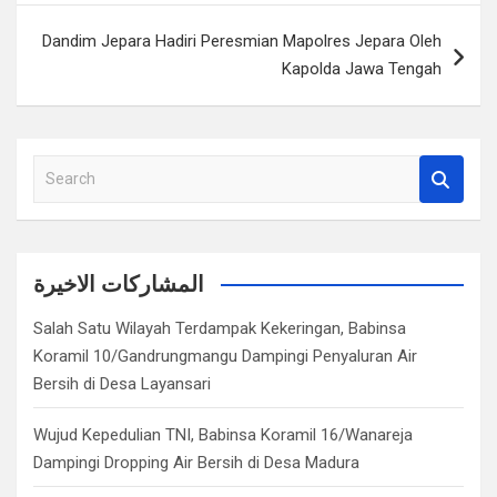
Dandim Jepara Hadiri Peresmian Mapolres Jepara Oleh
Kapolda Jawa Tengah
S
e
a
r
c
المشاركات الاخيرة
h
Salah Satu Wilayah Terdampak Kekeringan, Babinsa
Koramil 10/Gandrungmangu Dampingi Penyaluran Air
Bersih di Desa Layansari
Wujud Kepedulian TNI, Babinsa Koramil 16/Wanareja
Dampingi Dropping Air Bersih di Desa Madura