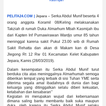
PELITA24.COM |
Jepara –
Serka Abdul Munif beserta 4
orang anggota Koramil 08/Keling melaksanakan
Takziah di rumah Duka Almarhum Mbah Kasmijah ibu
dari Kapten Inf Purnawirawan Wardjo umur 85 tahun
meninggal karena sakit Pukul 23.00 wib di Rumah
Sakit Rehatta dan akan di Makam kan di Desa
Jlegong Rt 12 Rw 01 Kecamatan Kelet Kabupaten
Jepara, Kamis (28/03/2019).
Dalam kesempatan itu Serka Abdul Munif turut
berduka cita atas meninggalnya Almarhumah semoga
diberikan tempat yang terbaik di sisi Tuhan YME serta
diterima segala amal ibadahnya di dunia dan bagi
keluarga yang ditinggalkan selalu diberi kekuatan,
ketabahan dan kesabaran’’
Kegiatan ini merupakan wujud dari kebersamaan
dimana saling bantu membantu baik suka maupun
duka, oleh karena itu Serka Abdul Munif selaku