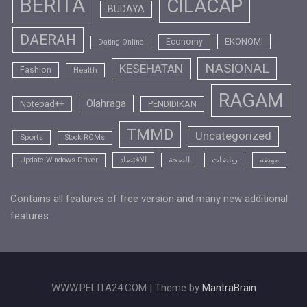
BERITA
CILACAP
BUDAYA
DAERAH
EKONOMI
Economy
Dating Online
NASIONAL
KESEHATAN
Fashion
Health
RAGAM
Olahraga
Notepad++
PENDIDIKAN
TMMD
Uncategorized
Sports
Stock ROMs
موضه
رياضات
الصحة
الاقتصاد
Update Windows Driver
Contains all features of free version and many new additional
features.
WWW.PELITA24.COM | Theme by
MantraBrain