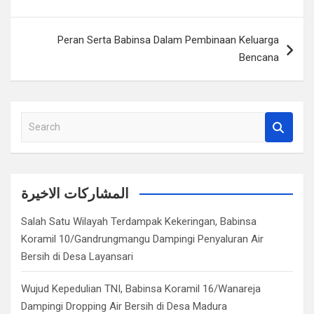
Peran Serta Babinsa Dalam Pembinaan Keluarga
Bencana
S
e
a
r
c
المشاركات الاخيرة
h
Salah Satu Wilayah Terdampak Kekeringan, Babinsa
Koramil 10/Gandrungmangu Dampingi Penyaluran Air
Bersih di Desa Layansari
Wujud Kepedulian TNI, Babinsa Koramil 16/Wanareja
Dampingi Dropping Air Bersih di Desa Madura