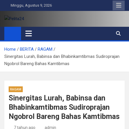
Skip
Minggu, Agustus 9, 2026
to
content
Pelita24
Aktual, Mendalam dan Terpercaya
Home
BERITA
RAGAM
Sinergitas Lurah, Babinsa dan Bhabinkamtibmas Sudiroprajan
Ngobrol Bareng Bahas Kamtibmas
RAGAM
Sinergitas Lurah, Babinsa dan
Bhabinkamtibmas Sudiroprajan
Ngobrol Bareng Bahas Kamtibmas
7 tahun ago
admin