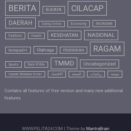
BERITA
CILACAP
BUDAYA
DAERAH
EKONOMI
Economy
Dating Online
NASIONAL
KESEHATAN
Fashion
Health
RAGAM
Olahraga
Notepad++
PENDIDIKAN
TMMD
Uncategorized
Sports
Stock ROMs
موضه
رياضات
الصحة
الاقتصاد
Update Windows Driver
Contains all features of free version and many new additional
features.
WWW.PELITA24.COM | Theme by
MantraBrain