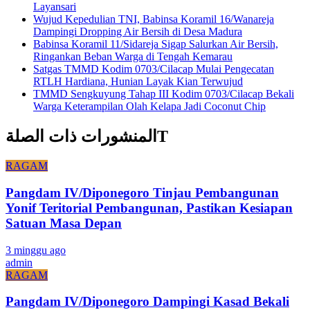
Layansari
Wujud Kepedulian TNI, Babinsa Koramil 16/Wanareja
Dampingi Dropping Air Bersih di Desa Madura
Babinsa Koramil 11/Sidareja Sigap Salurkan Air Bersih,
Ringankan Beban Warga di Tengah Kemarau
Satgas TMMD Kodim 0703/Cilacap Mulai Pengecatan
RTLH Hardiana, Hunian Layak Kian Terwujud
TMMD Sengkuyung Tahap III Kodim 0703/Cilacap Bekali
Warga Keterampilan Olah Kelapa Jadi Coconut Chip
المنشورات ذات الصلةT
RAGAM
Pangdam IV/Diponegoro Tinjau Pembangunan
Yonif Teritorial Pembangunan, Pastikan Kesiapan
Satuan Masa Depan
3 minggu ago
admin
RAGAM
Pangdam IV/Diponegoro Dampingi Kasad Bekali