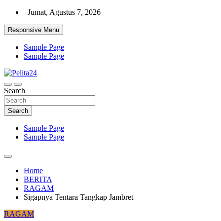
Skip
Jumat, Agustus 7, 2026
to
content
Responsive Menu
Sample Page
Sample Page
Aktual, Mendalam dan Terpercaya
Search
Pelita24
Search
Sample Page
Sample Page
Home
BERITA
RAGAM
Sigapnya Tentara Tangkap Jambret
RAGAM