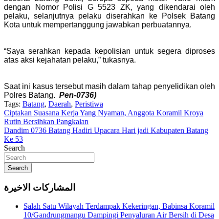
dengan Nomor Polisi G 5523 ZK, yang dikendarai oleh
pelaku, selanjutnya pelaku diserahkan ke Polsek Batang
Kota untuk mempertanggung jawabkan perbuatannya.
“Saya serahkan kepada kepolisian untuk segera diproses
atas aksi kejahatan pelaku,” tukasnya.
Saat ini kasus tersebut masih dalam tahap penyelidikan oleh
Polres Batang.
Pen-0736)
Tags:
Batang
,
Daerah
,
Peristiwa
Navigasi
Ciptakan Suasana Kerja Yang Nyaman, Anggota Koramil Kroya
Rutin Bersihkan Pangkalan
pos
Dandim 0736 Batang Hadiri Upacara Hari jadi Kabupaten Batang
Ke 53
Search
Search
المشاركات الاخيرة
Salah Satu Wilayah Terdampak Kekeringan, Babinsa Koramil
10/Gandrungmangu Dampingi Penyaluran Air Bersih di Desa