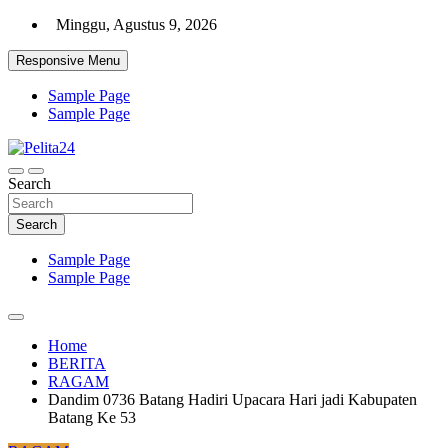
Skip
Minggu, Agustus 9, 2026
to
content
Responsive Menu
Sample Page
Sample Page
Aktual, Mendalam dan Terpercaya
Search
Pelita24
Search
Sample Page
Sample Page
Home
BERITA
RAGAM
Dandim 0736 Batang Hadiri Upacara Hari jadi Kabupaten
Batang Ke 53