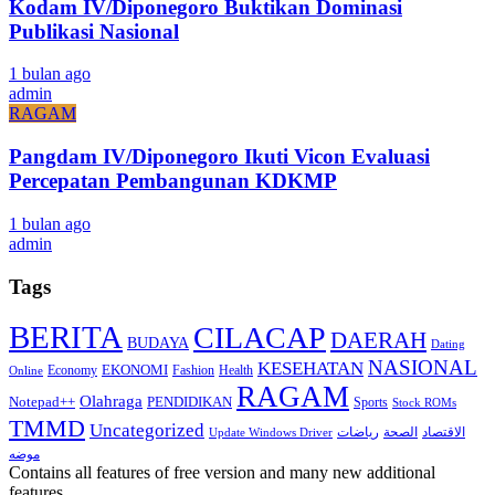
Kodam IV/Diponegoro Buktikan Dominasi
Publikasi Nasional
1 bulan ago
admin
RAGAM
Pangdam IV/Diponegoro Ikuti Vicon Evaluasi
Percepatan Pembangunan KDKMP
1 bulan ago
admin
Tags
BERITA
CILACAP
DAERAH
BUDAYA
Dating
NASIONAL
KESEHATAN
EKONOMI
Economy
Fashion
Health
Online
RAGAM
Olahraga
Notepad++
PENDIDIKAN
Sports
Stock ROMs
TMMD
Uncategorized
الاقتصاد
الصحة
رياضات
Update Windows Driver
موضه
Contains all features of free version and many new additional
features.