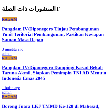
المنشورات ذات الصلةT
RAGAM
Pangdam IV/Diponegoro Tinjau Pembangunan
Yonif Teritorial Pembangunan, Pastikan Kesiapan
Satuan Masa Depan
3 minggu ago
admin
RAGAM
Pangdam IV/Diponegoro Dampingi Kasad Bekali
Taruna Akmil, Siapkan Pemimpin TNI AD Menuju
Indonesia Emas 2045
1 bulan ago
admin
RAGAM
Borong Juara LKJ TMMD Ke-128 di Mabesad,