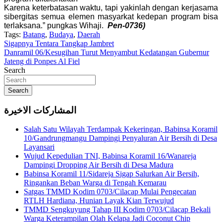
Karena keterbatasan waktu, tapi yakinlah dengan kerjasama
sibergitas semua elemen masyarkat kedepan program bisa
terlaksana.” pungkas Wihaji.
Pen-0736)
Tags:
Batang
,
Budaya
,
Daerah
Navigasi
Sigapnya Tentara Tangkap Jambret
Danramil 06/Kesugihan Turut Menyambut Kedatangan Gubernur
pos
Jateng di Ponpes Al Fiel
Search
Search
المشاركات الاخيرة
Salah Satu Wilayah Terdampak Kekeringan, Babinsa Koramil
10/Gandrungmangu Dampingi Penyaluran Air Bersih di Desa
Layansari
Wujud Kepedulian TNI, Babinsa Koramil 16/Wanareja
Dampingi Dropping Air Bersih di Desa Madura
Babinsa Koramil 11/Sidareja Sigap Salurkan Air Bersih,
Ringankan Beban Warga di Tengah Kemarau
Satgas TMMD Kodim 0703/Cilacap Mulai Pengecatan
RTLH Hardiana, Hunian Layak Kian Terwujud
TMMD Sengkuyung Tahap III Kodim 0703/Cilacap Bekali
Warga Keterampilan Olah Kelapa Jadi Coconut Chip