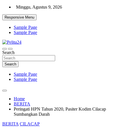
Skip
Minggu, Agustus 9, 2026
to
content
Responsive Menu
Sample Page
Sample Page
Aktual, Mendalam dan Terpercaya
Search
Pelita24
Search
Sample Page
Sample Page
Home
BERITA
Peringati HPN Tahun 2020, Pasiter Kodim Cilacap
Sumbangkan Darah
BERITA
CILACAP