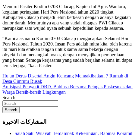
Menurut Pasiter Kodim 0703 Cilacap, Kapten Inf Agus Wantoro,
kegiatan peringatan Hari Pers Nasional tahun 2020 tingkat
Kabupaten Cilacap menjadi lebih berkesan dengan adanya kegiatan
donor darah. Menurutnya apa yang sudah digagas PWI Cilacap
merupakan satu wujud nyata sebuah kepedulian kepada sesama.
“Kami atas nama Kodim 0703 Cilacap mengucapkan Selamat Hari
Pers Nasional Tahun 2020. Insan Pers adalah mitra kita, oleh karena
itu mari kita eratkan tangan untuk sama-sama bekerja dengan
obyektif dan menangkal hoaks, dengan menyajikan pemberitaan
yang benar. Semoga kerjasama yang sudah berjalan selama ini dapat
terus terjaga, “kata Pasiter.
Navigasi
Hujan Deras Disertai Angin Kencang Mengakibatkan 7 Rumah di
Desa Cimrutu Rusak
pos
Antisipasi Penyakit DBD, Babinsa Bersama Petugas Puskesmas dan
Warga Bersih-bersih Lingkungan
Search
Search
المشاركات الاخيرة
Salah Satu Wilayah Terdampak Kekeringan, Babinsa Koramil