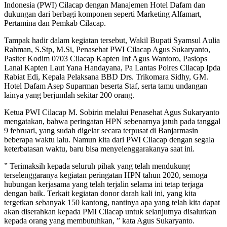
Indonesia (PWI) Cilacap dengan Manajemen Hotel Dafam dan
dukungan dari berbagi komponen seperti Marketing Alfamart,
Pertamina dan Pemkab Cilacap.
Tampak hadir dalam kegiatan tersebut, Wakil Bupati Syamsul Aulia
Rahman, S.Stp, M.Si, Penasehat PWI Cilacap Agus Sukaryanto,
Pasiter Kodim 0703 Cilacap Kapten Inf Agus Wantoro, Pasiops
Lanal Kapten Laut Yana Handayana, Pa Lantas Polres Cilacap Ipda
Rabiat Edi, Kepala Pelaksana BBD Drs. Trikomara Sidhy, GM.
Hotel Dafam Asep Suparman beserta Staf, serta tamu undangan
lainya yang berjumlah sekitar 200 orang.
Ketua PWI Cilacap M. Sobirin melalui Penasehat Agus Sukaryanto
mengatakan, bahwa peringatan HPN sebenarnya jatuh pada tanggal
9 februari, yang sudah digelar secara terpusat di Banjarmasin
beberapa waktu lalu. Namun kita dari PWI Cilacap dengan segala
keterbatasan waktu, baru bisa menyelenggarakanya saat ini.
” Terimaksih kepada seluruh pihak yang telah mendukung
terselenggaranya kegiatan peringatan HPN tahun 2020, semoga
hubungan kerjasama yang telah terjalin selama ini tetap terjaga
dengan baik. Terkait kegiatan donor darah kali ini, yang kita
tergetkan sebanyak 150 kantong, nantinya apa yang telah kita dapat
akan diserahkan kepada PMI Cilacap untuk selanjutnya disalurkan
kepada orang yang membutuhkan, ” kata Agus Sukaryanto.