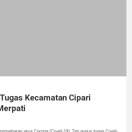
Tugas Kecamatan Cipari
Merpati
penyebaran virus Corona (Covid-19), Tim gugus tugas Covid-