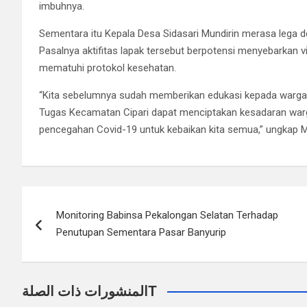
imbuhnya.
Sementara itu Kepala Desa Sidasari Mundirin merasa lega d
Pasalnya aktifitas lapak tersebut berpotensi menyebarkan v
mematuhi protokol kesehatan.
“Kita sebelumnya sudah memberikan edukasi kepada warga d
Tugas Kecamatan Cipari dapat menciptakan kesadaran warg
pencegahan Covid-19 untuk kebaikan kita semua,” ungkap M
Navigasi
Monitoring Babinsa Pekalongan Selatan Terhadap
pos
Penutupan Sementara Pasar Banyurip
المنشورات ذات الصلةT