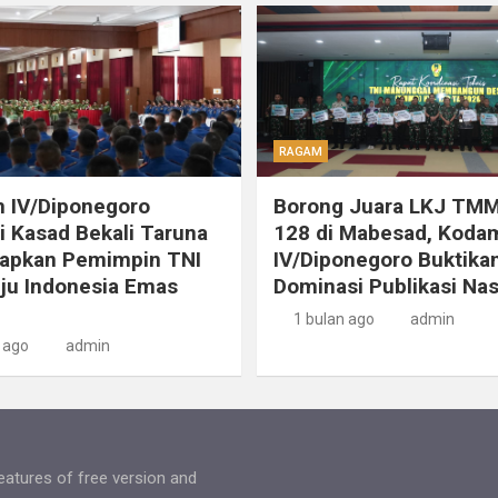
RAGAM
 IV/Diponegoro
Borong Juara LKJ TMM
 Kasad Bekali Taruna
128 di Mabesad, Koda
iapkan Pemimpin TNI
IV/Diponegoro Buktika
ju Indonesia Emas
Dominasi Publikasi Nas
1 bulan ago
admin
 ago
admin
features of free version and