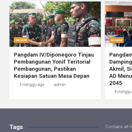
RAGAM
RAGAM
Pangdam IV/Diponegoro Tinjau
Pangdam
Pembangunan Yonif Teritorial
Dampingi
Pembangunan, Pastikan
Akmil, S
Kesiapan Satuan Masa Depan
AD Menu
2045
3 minggu ago
admin
4 minggu
Tags
Contains all 