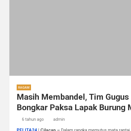
RAGAM
Masih Membandel, Tim Gugus 
Bongkar Paksa Lapak Burung 
6 tahun ago
admin
PELITA24
|
Cilacap –
Dalam rangka memutus mata rantai 