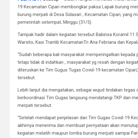
19 Kecamatan Cipari membongkar paksa Lapak burung mer
burung merpati di Desa Sidasari , Kecamatan Cipari, yang 
pemerintah setempat, Minggu (31/5).
Tampak hadir dalam kegiatan tersebut Babinsa Koramil 11 S
Warsito, Kasi Trantib KecamatanTri Ana Febriana dan Kepala
“Sudah beberapa kali masyarakat memperingatkan kepada p
tetapi tidak di indahkan , masyarakat yg resah dengan kegi
diteruskan ke Tim Gugus Tugas Covid-19 kecamatan Cipari,”
tersebut.
Lebih lanjut dia mengatakan, sebagai wujud tindakan tegas
berkoordinasi Tim Gugas langsung mendatangi TKP dan m
merpati tersebut.
“Setelah mendapat penjelasan dari Tim Gugas Covid-19 Ke
akhirnya menerima dan membuat pernyataan akan menutup L
kegiatan melatih maupun lomba burung merpati sampai Pan