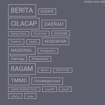
many new addi
BERITA
BUDAYA
CILACAP
DAERAH
EKONOMI
Economy
Dating Online
KESEHATAN
Fashion
Health
NASIONAL
Notepad++
Olahraga
PENDIDIKAN
RAGAM
Sports
Stock ROMs
TMMD
Uncategorized
الصحة
الاقتصاد
Update Windows Driver
موضه
رياضات