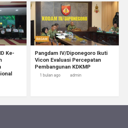
RAGAM
D Ke-
Pangdam IV/Diponegoro Ikuti
m
Vicon Evaluasi Percepatan
n
Pembangunan KDKMP
ional
1 bulan ago
admin