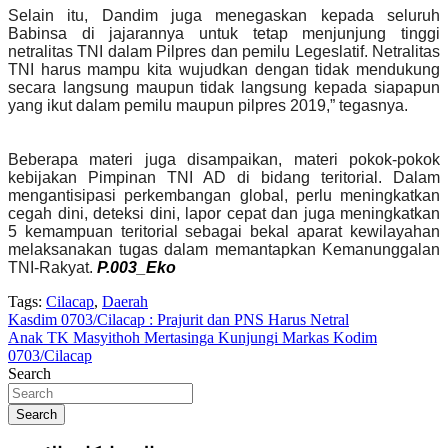
Selain itu, Dandim juga menegaskan kepada seluruh
Babinsa di jajarannya untuk tetap menjunjung tinggi
netralitas TNI dalam Pilpres dan pemilu Legeslatif. Netralitas
TNI harus mampu kita wujudkan dengan tidak mendukung
secara langsung maupun tidak langsung kepada siapapun
yang ikut dalam pemilu maupun pilpres 2019,” tegasnya.
Beberapa materi juga disampaikan, materi pokok-pokok
kebijakan Pimpinan TNI AD di bidang teritorial. Dalam
mengantisipasi perkembangan global, perlu meningkatkan
cegah dini, deteksi dini, lapor cepat dan juga meningkatkan
5 kemampuan teritorial sebagai bekal aparat kewilayahan
melaksanakan tugas dalam memantapkan Kemanunggalan
TNI-Rakyat.
P.003_Eko
Tags:
Cilacap
,
Daerah
Navigasi
Kasdim 0703/Cilacap : Prajurit dan PNS Harus Netral
Anak TK Masyithoh Mertasinga Kunjungi Markas Kodim
pos
0703/Cilacap
Search
Search