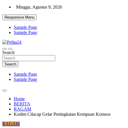
Skip
Minggu, Agustus 9, 2026
to
content
Responsive Menu
Sample Page
Sample Page
Aktual, Mendalam dan Terpercaya
Search
Pelita24
Search
Sample Page
Sample Page
Home
BERITA
RAGAM
Kodim Cilacap Gelar Peningkatan Kempuan Komsos
RAGAM