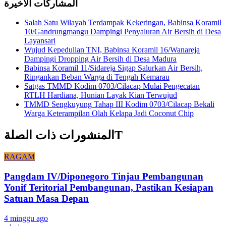
المشاركات الاخيرة
Salah Satu Wilayah Terdampak Kekeringan, Babinsa Koramil
10/Gandrungmangu Dampingi Penyaluran Air Bersih di Desa
Layansari
Wujud Kepedulian TNI, Babinsa Koramil 16/Wanareja
Dampingi Dropping Air Bersih di Desa Madura
Babinsa Koramil 11/Sidareja Sigap Salurkan Air Bersih,
Ringankan Beban Warga di Tengah Kemarau
Satgas TMMD Kodim 0703/Cilacap Mulai Pengecatan
RTLH Hardiana, Hunian Layak Kian Terwujud
TMMD Sengkuyung Tahap III Kodim 0703/Cilacap Bekali
Warga Keterampilan Olah Kelapa Jadi Coconut Chip
المنشورات ذات الصلةT
RAGAM
Pangdam IV/Diponegoro Tinjau Pembangunan
Yonif Teritorial Pembangunan, Pastikan Kesiapan
Satuan Masa Depan
4 minggu ago