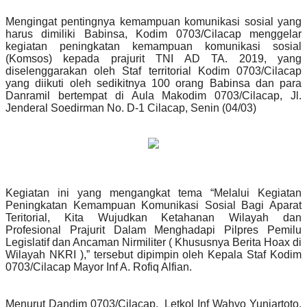
Mengingat pentingnya kemampuan komunikasi sosial yang
harus dimiliki Babinsa, Kodim 0703/Cilacap menggelar
kegiatan peningkatan kemampuan komunikasi sosial
(Komsos) kepada prajurit TNI AD TA. 2019, yang
diselenggarakan oleh Staf territorial Kodim 0703/Cilacap
yang diikuti oleh sedikitnya 100 orang Babinsa dan para
Danramil bertempat di Aula Makodim 0703/Cilacap, Jl.
Jenderal Soedirman No. D-1 Cilacap, Senin (04/03)
Kegiatan ini yang mengangkat tema “Melalui Kegiatan
Peningkatan Kemampuan Komunikasi Sosial Bagi Aparat
Teritorial, Kita Wujudkan Ketahanan Wilayah dan
Profesional Prajurit Dalam Menghadapi Pilpres Pemilu
Legislatif dan Ancaman Nirmiliter ( Khususnya Berita Hoax di
Wilayah NKRI ),” tersebut dipimpin oleh Kepala Staf Kodim
0703/Cilacap Mayor Inf A. Rofiq Alfian.
Menurut Dandim 0703/Cilacap, Letkol Inf Wahyo Yuniartoto,