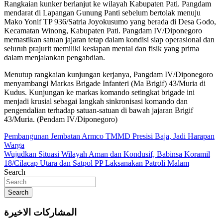
Rangkaian kunker berlanjut ke wilayah Kabupaten Pati. Pangdam
mendarat di Lapangan Gunung Panti sebelum bertolak menuju
Mako Yonif TP 936/Satria Joyokusumo yang berada di Desa Godo,
Kecamatan Winong, Kabupaten Pati. Pangdam IV/Diponegoro
memastikan satuan jajaran tetap dalam kondisi siap operasional dan
seluruh prajurit memiliki kesiapan mental dan fisik yang prima
dalam menjalankan pengabdian.
Menutup rangkaian kunjungan kerjanya, Pangdam IV/Diponegoro
menyambangi Markas Brigade Infanteri (Ma Brigif) 43/Muria di
Kudus. Kunjungan ke markas komando setingkat brigade ini
menjadi krusial sebagai langkah sinkronisasi komando dan
pengendalian terhadap satuan-satuan di bawah jajaran Brigif
43/Muria. (Pendam IV/Diponegoro)
Navigasi
Pembangunan Jembatan Armco TMMD Presisi Baja, Jadi Harapan
Warga
pos
Wujudkan Situasi Wilayah Aman dan Kondusif, Babinsa Koramil
18/Cilacap Utara dan Satpol PP Laksanakan Patroli Malam
Search
Search
المشاركات الاخيرة