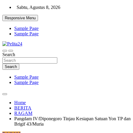
Skip
Sabtu, Agustus 8, 2026
to
content
Responsive Menu
Sample Page
Sample Page
Aktual, Mendalam dan Terpercaya
Search
Pelita24
Search
Sample Page
Sample Page
Home
BERITA
RAGAM
Pangdam IV/Diponegoro Tinjau Kesiapan Satuan Yon TP dan
Brigif 43/Muria