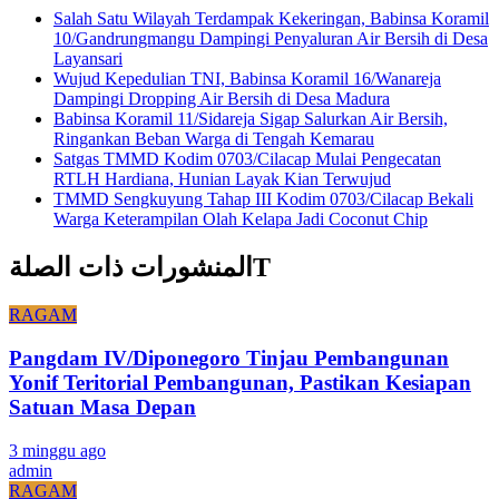
Salah Satu Wilayah Terdampak Kekeringan, Babinsa Koramil
10/Gandrungmangu Dampingi Penyaluran Air Bersih di Desa
Layansari
Wujud Kepedulian TNI, Babinsa Koramil 16/Wanareja
Dampingi Dropping Air Bersih di Desa Madura
Babinsa Koramil 11/Sidareja Sigap Salurkan Air Bersih,
Ringankan Beban Warga di Tengah Kemarau
Satgas TMMD Kodim 0703/Cilacap Mulai Pengecatan
RTLH Hardiana, Hunian Layak Kian Terwujud
TMMD Sengkuyung Tahap III Kodim 0703/Cilacap Bekali
Warga Keterampilan Olah Kelapa Jadi Coconut Chip
المنشورات ذات الصلةT
RAGAM
Pangdam IV/Diponegoro Tinjau Pembangunan
Yonif Teritorial Pembangunan, Pastikan Kesiapan
Satuan Masa Depan
3 minggu ago
admin
RAGAM