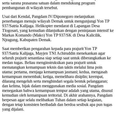
serta sarana prasarana satuan dalam mendukung program
pembangunan di wilayah tersebut.
Usai dari Kendal, Pangdam IV/Diponegoro melanjutkan
penerbangan menuju wilayah Demak untuk mengunjungi Yon TP
937/Satria Kalijaga. Helikopter mendarat di Lapangan Desa
Tlogosari, yang kemudian dilanjutkan dengan peninjauan intensif ke
Markas Komando (Mako) Yon TP 937/SK di Desa Kalicilik,
Njragung, Kabupaten Demak.
Saat memberikan pengarahan kepada para prajurit Yon TP
937/Satria Kalijaga, Mayjen TNI Achiruddin menekankan agar
seluruh prajurit senantiasa siap setiap saat untuk diberangkatkan ke
medan tugas. Beliau menginstruksikan para prajurit untuk
mematangkan kemampuan teknis dan taktis melalui lima poin
utama: pertama, menjaga kemampuan jasmani; kedua, mengasah
kemampuan menembak; ketiga, memelihara disiplin; keempat,
dilarang mengeluh serta menghindari segala bentuk pelanggaran;
dan kelima, bijak dalam menggunakan media sosial. Pangdam
menegaskan bahwa kemampuan tempur adalah yang utama, disusul
kemudian oleh kemampuan teritorial. Di akhir arahannya, Pangdam
berpesan agar selalu melibatkan Tuhan dalam setiap kegiatan,
dengan tetap konsisten beribadah dan berdoa sesibuk apa pun tugas
yang dijalani.