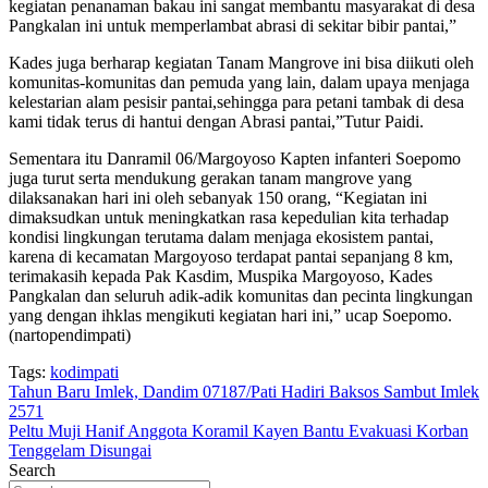
kegiatan penanaman bakau ini sangat membantu masyarakat di desa
Pangkalan ini untuk memperlambat abrasi di sekitar bibir pantai,”
Kades juga berharap kegiatan Tanam Mangrove ini bisa diikuti oleh
komunitas-komunitas dan pemuda yang lain, dalam upaya menjaga
kelestarian alam pesisir pantai,sehingga para petani tambak di desa
kami tidak terus di hantui dengan Abrasi pantai,”Tutur Paidi.
Sementara itu Danramil 06/Margoyoso Kapten infanteri Soepomo
juga turut serta mendukung gerakan tanam mangrove yang
dilaksanakan hari ini oleh sebanyak 150 orang, “Kegiatan ini
dimaksudkan untuk meningkatkan rasa kepedulian kita terhadap
kondisi lingkungan terutama dalam menjaga ekosistem pantai,
karena di kecamatan Margoyoso terdapat pantai sepanjang 8 km,
terimakasih kepada Pak Kasdim, Muspika Margoyoso, Kades
Pangkalan dan seluruh adik-adik komunitas dan pecinta lingkungan
yang dengan ihklas mengikuti kegiatan hari ini,” ucap Soepomo.
(nartopendimpati)
Tags:
kodimpati
Navigasi
Tahun Baru Imlek, Dandim 07187/Pati Hadiri Baksos Sambut Imlek
2571
pos
Peltu Muji Hanif Anggota Koramil Kayen Bantu Evakuasi Korban
Tenggelam Disungai
Search