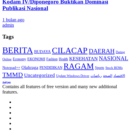
Kodam IV/Diponegoro Buktikan Dominasi
Publikasi Nasional
1 bulan ago
admin
Tags
BERITA
CILACAP
DAERAH
BUDAYA
Dating
NASIONAL
KESEHATAN
EKONOMI
Economy
Fashion
Health
Online
RAGAM
Olahraga
Notepad++
PENDIDIKAN
Sports
Stock ROMs
TMMD
Uncategorized
الاقتصاد
الصحة
رياضات
Update Windows Driver
موضه
Contains all features of free version and many new additional
features.