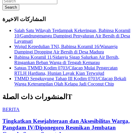
Search
المشاركات الاخيرة
Salah Satu Wilayah Terdampak Kekeringan, Babinsa Koramil
10/Gandrungmangu Dampingi Penyaluran Air Bersih di Desa
Layansari
Wujud Kepedulian TNI, Babinsa Koramil 16/Wanareja
Dampingi Dropping Air Bersih di Desa Madura
Babinsa Koramil 11/Sidareja Sigap Salurkan Air Bersih,
Ringankan Beban Warga di Tengah Kemarau
Satgas TMMD Kodim 0703/Cilacap Mulai Pengecatan
RTLH Hardiana, Hunian Layak Kian Terwujud
TMMD Sengkuyung Tahap III Kodim 0703/Cilacap Bekali
Warga Keterampilan Olah Kelapa Jadi Coconut Chip
المنشورات ذات الصلةT
BERITA
Tingkatkan Kesejahteraan dan Aksesibilitas Warga,
Pangdam IV/Diponegoro Resmikan Jembatan