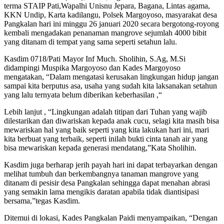
terma STAIP Pati,Wapalhi Unisnu Jepara, Bagana, Lintas agama,
KKN Undip, Karta kadilangu, Polsek Margoyoso, masyarakat desa
Pangkalan hari ini minggu 26 januari 2020 secara bergotong-royong
kembali mengadakan penanaman mangrove sejumlah 4000 bibit
yang ditanam di tempat yang sama seperti setahun lalu.
Kasdim 0718/Pati Mayor Inf Much. Sholihin, S.Ag, M.Si
didampingi Muspika Margoyoso dan Kades Margoyoso
mengatakan, “Dalam mengatasi kerusakan lingkungan hidup jangan
sampai kita berputus asa, usaha yang sudah kita laksanakan setahun
yang lalu ternyata belum diberikan keberhasilan ,“
Lebih lanjut , “Lingkungan adalah titipan dari Tuhan yang wajib
dilestarikan dan diwariskan kepada anak cucu, selagi kita masih bisa
mewariskan hal yang baik seperti yang kita lakukan hari ini, mari
kita berbuat yang terbaik, seperti inilah bukti cinta tanah air yang
bisa mewariskan kepada generasi mendatang,”Kata Sholihin.
Kasdim juga berharap jerih payah hari ini dapat terbayarkan dengan
melihat tumbuh dan berkembangnya tanaman mangrove yang
ditanam di pesisir desa Pangkalan sehingga dapat menahan abrasi
yang semakin lama mengikis daratan apabila tidak diantisipasi
bersama,”tegas Kasdim.
Ditemui di lokasi, Kades Pangkalan Paidi menyampaikan, “Dengan