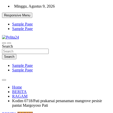
Skip
Minggu, Agustus 9, 2026
to
content
Responsive Menu
Sample Page
Sample Page
Aktual, Mendalam dan Terpercaya
Search
Pelita24
Search
Sample Page
Sample Page
Home
BERITA
RAGAM
Kodim 0718/Pati prakarsai penanaman mangrove pesisir
pantai Margoyoso Pati