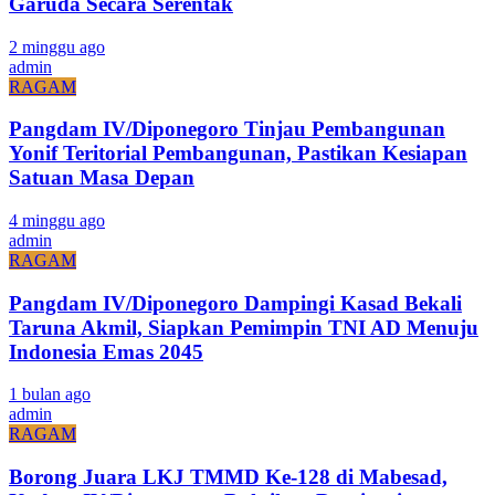
Garuda Secara Serentak
2 minggu ago
admin
RAGAM
Pangdam IV/Diponegoro Tinjau Pembangunan
Yonif Teritorial Pembangunan, Pastikan Kesiapan
Satuan Masa Depan
4 minggu ago
admin
RAGAM
Pangdam IV/Diponegoro Dampingi Kasad Bekali
Taruna Akmil, Siapkan Pemimpin TNI AD Menuju
Indonesia Emas 2045
1 bulan ago
admin
RAGAM
Borong Juara LKJ TMMD Ke-128 di Mabesad,