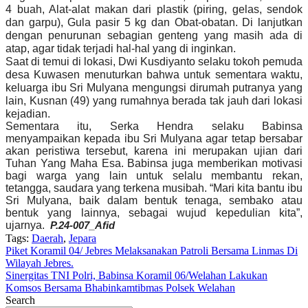
4 buah, Alat-alat makan dari plastik (piring, gelas, sendok
dan garpu), Gula pasir 5 kg dan Obat-obatan. Di lanjutkan
dengan penurunan sebagian genteng yang masih ada di
atap, agar tidak terjadi hal-hal yang di inginkan.
Saat di temui di lokasi, Dwi Kusdiyanto selaku tokoh pemuda
desa Kuwasen menuturkan bahwa untuk sementara waktu,
keluarga ibu Sri Mulyana mengungsi dirumah putranya yang
lain, Kusnan (49) yang rumahnya berada tak jauh dari lokasi
kejadian.
Sementara itu, Serka Hendra selaku Babinsa
menyampaikan kepada ibu Sri Mulyana agar tetap bersabar
akan peristiwa tersebut, karena ini merupakan ujian dari
Tuhan Yang Maha Esa. Babinsa juga memberikan motivasi
bagi warga yang lain untuk selalu membantu rekan,
tetangga, saudara yang terkena musibah. “Mari kita bantu ibu
Sri Mulyana, baik dalam bentuk tenaga, sembako atau
bentuk yang lainnya, sebagai wujud kepedulian kita”,
ujarnya.
P.24-007_
Afid
Tags:
Daerah
,
Jepara
Navigasi
Piket Koramil 04/ Jebres Melaksanakan Patroli Bersama Linmas Di
Wilayah Jebres.
pos
Sinergitas TNI Polri, Babinsa Koramil 06/Welahan Lakukan
Komsos Bersama Bhabinkamtibmas Polsek Welahan
Search