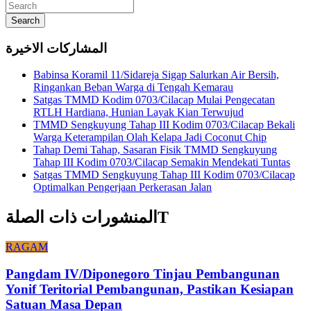
Search
المشاركات الاخيرة
Babinsa Koramil 11/Sidareja Sigap Salurkan Air Bersih,
Ringankan Beban Warga di Tengah Kemarau
Satgas TMMD Kodim 0703/Cilacap Mulai Pengecatan
RTLH Hardiana, Hunian Layak Kian Terwujud
TMMD Sengkuyung Tahap III Kodim 0703/Cilacap Bekali
Warga Keterampilan Olah Kelapa Jadi Coconut Chip
Tahap Demi Tahap, Sasaran Fisik TMMD Sengkuyung
Tahap III Kodim 0703/Cilacap Semakin Mendekati Tuntas
Satgas TMMD Sengkuyung Tahap III Kodim 0703/Cilacap
Optimalkan Pengerjaan Perkerasan Jalan
المنشورات ذات الصلةT
RAGAM
Pangdam IV/Diponegoro Tinjau Pembangunan
Yonif Teritorial Pembangunan, Pastikan Kesiapan
Satuan Masa Depan