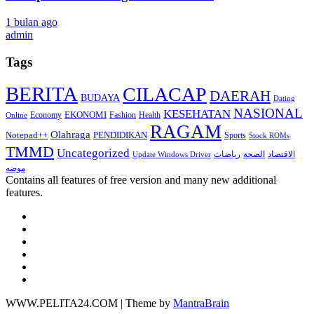
1 bulan ago
admin
Tags
BERITA
CILACAP
DAERAH
BUDAYA
Dating
NASIONAL
KESEHATAN
EKONOMI
Economy
Fashion
Health
Online
RAGAM
Olahraga
Notepad++
PENDIDIKAN
Sports
Stock ROMs
TMMD
Uncategorized
الاقتصاد
الصحة
رياضات
Update Windows Driver
موضه
Contains all features of free version and many new additional
features.
WWW.PELITA24.COM | Theme by
MantraBrain