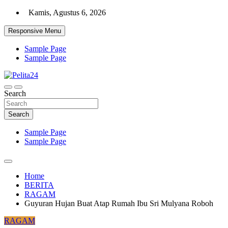
Skip
Kamis, Agustus 6, 2026
to
content
Responsive Menu
Sample Page
Sample Page
Aktual, Mendalam dan Terpercaya
Search
Pelita24
Search
Sample Page
Sample Page
Home
BERITA
RAGAM
Guyuran Hujan Buat Atap Rumah Ibu Sri Mulyana Roboh
RAGAM