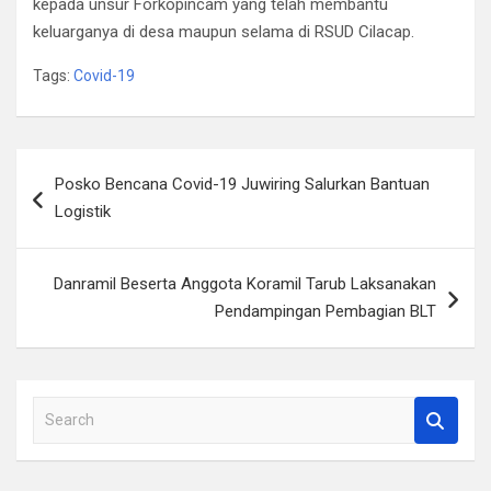
kepada unsur Forkopincam yang telah membantu
keluarganya di desa maupun selama di RSUD Cilacap.
Tags:
Covid-19
Navigasi
Posko Bencana Covid-19 Juwiring Salurkan Bantuan
pos
Logistik
Danramil Beserta Anggota Koramil Tarub Laksanakan
Pendampingan Pembagian BLT
S
e
a