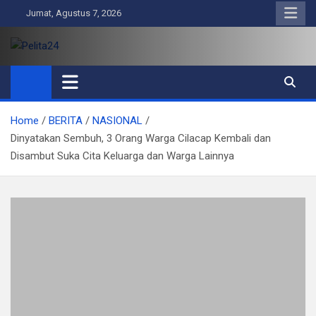
Skip
Jumat, Agustus 7, 2026
to
content
Pelita24
Aktual, Mendalam dan Terpercaya
Home
BERITA
NASIONAL
Dinyatakan Sembuh, 3 Orang Warga Cilacap Kembali dan
Disambut Suka Cita Keluarga dan Warga Lainnya