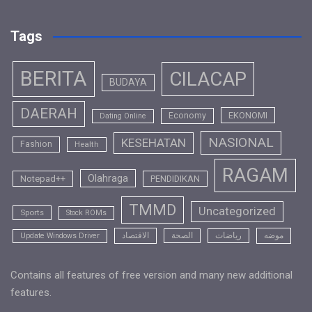
Tags
BERITA
CILACAP
BUDAYA
DAERAH
EKONOMI
Economy
Dating Online
NASIONAL
KESEHATAN
Fashion
Health
RAGAM
Olahraga
Notepad++
PENDIDIKAN
TMMD
Uncategorized
Sports
Stock ROMs
موضه
رياضات
الصحة
الاقتصاد
Update Windows Driver
Contains all features of free version and many new additional
features.