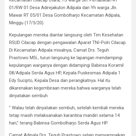
Kecamatan Cilacap Utara, TS warga Jln. Pertabatan RT
01/RW 01 Desa Adirejakulon Adipala dan Yh warga Jln.
Mawar RT 05/01 Desa Gombolharjo Kecamatan Adipala,
Minggu (17/5/20).
Kepulangan mereka diantar langsung oleh Tim Kesehatan
RSUD Cilacap dengan pengawalan Aparat TNI-Polri Cilacap.
Di Kecamatan Adipala misalnya, Camat Drs. Teguh
Prastowo MSi., turun langsung ke lapangan mendampingi
kepulangan warganya dengan didampingi Babinsa Koramil
08/Adipala Serda Agus HP, Kepala Puskesmas Adipala 1
Edy Sucipto, Kepala Desa dan perangkatnya. Hal itu
dikarenakan kegembiraan mereka bahwa warganya telah
dinyatakan sembuh.
” Walau telah dinyatakan sembuh, setelah kembali mereka
tetap masih melaksanakan karantina mandiri selama 14
hari,” terang Babinsa Gombolharjo Serda Agus HP.
Camat Adipala Drs. Teguh Prastowo selain menyampaikan