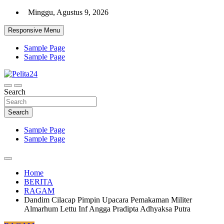
Skip
Minggu, Agustus 9, 2026
to
content
Responsive Menu
Sample Page
Sample Page
Aktual, Mendalam dan Terpercaya
Search
Pelita24
Search
Sample Page
Sample Page
Home
BERITA
RAGAM
Dandim Cilacap Pimpin Upacara Pemakaman Militer
Almarhum Lettu Inf Angga Pradipta Adhyaksa Putra