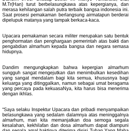
M.Tr(Han) turut berbelasungkawa atas kepergianya, dan
merasa kehilangan salah putra terbaik bangsa indonesia ini.
Saat prosesi pemakaman berlangsung airmatapun berderai
dipelupuk matanya yang tampak berkaca-kaca.
Upacara pemakaman secara militer merupakan satu bentuk
penghormatan dan penghargaan pemerintah atas bakti dan
pengabdian almarhum kepada bangsa dan negara semasa
hidupnya.
Dandim mengungkapkan bahwa kepergian almarhum
sungguh sangat mengejutkan dan menimbulkan kesedihan
yang sangat mendalam bagi kita semua, khususnya bagi
keluarga yang ditinggalkan, namun sebagai umat beragama
yang percaya pada kekuasaNya, kita harus bisa menerima
dengan ikhlas.
“Saya selaku Inspektur Upacara dan pribadi menyampaikan
belasungkawa yang sedalam dalamnya atas meninggalnya
almarhum, mari kita memanjatkan doa semoga segala
kesalahan, kekhilafan dan dosa almarhum dapat diampuni
dan segala amal baktinya diterima disisi Tuhan Yang Maha