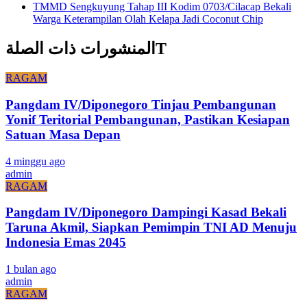
TMMD Sengkuyung Tahap III Kodim 0703/Cilacap Bekali
Warga Keterampilan Olah Kelapa Jadi Coconut Chip
المنشورات ذات الصلةT
RAGAM
Pangdam IV/Diponegoro Tinjau Pembangunan
Yonif Teritorial Pembangunan, Pastikan Kesiapan
Satuan Masa Depan
4 minggu ago
admin
RAGAM
Pangdam IV/Diponegoro Dampingi Kasad Bekali
Taruna Akmil, Siapkan Pemimpin TNI AD Menuju
Indonesia Emas 2045
1 bulan ago
admin
RAGAM