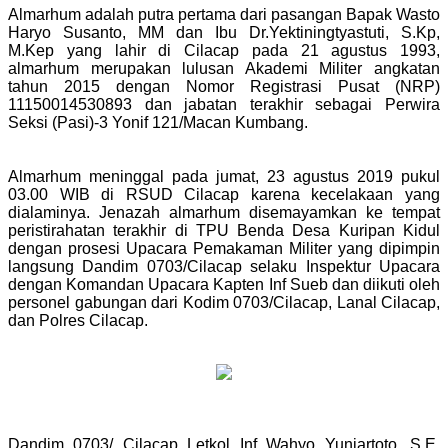
Almarhum adalah putra pertama dari pasangan Bapak Wasto
Haryo Susanto, MM dan Ibu Dr.Yektiningtyastuti, S.Kp,
M.Kep yang lahir di Cilacap pada 21 agustus 1993,
almarhum merupakan lulusan Akademi Militer angkatan
tahun 2015 dengan Nomor Registrasi Pusat (NRP)
11150014530893 dan jabatan terakhir sebagai Perwira
Seksi (Pasi)-3 Yonif 121/Macan Kumbang.
Almarhum meninggal pada jumat, 23 agustus 2019 pukul
03.00 WIB di RSUD Cilacap karena kecelakaan yang
dialaminya. Jenazah almarhum disemayamkan ke tempat
peristirahatan terakhir di TPU Benda Desa Kuripan Kidul
dengan prosesi Upacara Pemakaman Militer yang dipimpin
langsung Dandim 0703/Cilacap selaku Inspektur Upacara
dengan Komandan Upacara Kapten Inf Sueb dan diikuti oleh
personel gabungan dari Kodim 0703/Cilacap, Lanal Cilacap,
dan Polres Cilacap.
Dandim 0703/ Cilacap Letkol Inf Wahyo Yuniartoto, S.E,