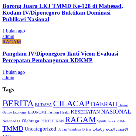
Borong Juara LKJ TMMD Ke-128 di Mabesad,
Kodam IV/Diponegoro Buktikan Dominasi
Publikasi Nasional
1 bulan ago
admin
RAGAM
Pangdam IV/Diponegoro Ikuti Vicon Evaluasi
Percepatan Pembangunan KDKMP
1 bulan ago
admin
Tags
BERITA
CILACAP
DAERAH
BUDAYA
Dating
NASIONAL
KESEHATAN
EKONOMI
Economy
Fashion
Health
Online
RAGAM
Olahraga
Notepad++
PENDIDIKAN
Sports
Stock ROMs
TMMD
Uncategorized
الاقتصاد
الصحة
رياضات
Update Windows Driver
موضه