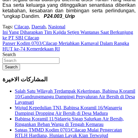
Esa serta keluarga yang ditinggalkan senantiasa diberikan
ketabahan, kesabaran dan bimbingan serta perlindungan,
“ungkap Dandim.
P24.003_Urip
Tags:
Cilacap
,
Daerah
,
Nasional
Navigasi
Ini Yang Diharapkan Tim Kajida Setjen Wantanas Saat Berkunjung
ke PT SBI Cilacap
pos
Panser Kodim 0703/Cilacap Meriahkan Karnaval Dalam Rangka
HUT ke-74 Kemerdekaan RI
Search
Search
المشاركات الاخيرة
Salah Satu Wilayah Terdampak Kekeringan, Babinsa Koramil
10/Gandrungmangu Dampingi Penyaluran Air Bersih di Desa
Layansari
Wujud Kepedulian TNI, Babinsa Koramil 16/Wanareja
Dampingi Dropping Air Bersih di Desa Madura
Babinsa Koramil 11/Sidareja Sigap Salurkan Air Bersih,
Ringankan Beban Warga di Tengah Kemarau
Satgas TMMD Kodim 0703/Cilacap Mulai Pengecatan
RTLH Hardiana, Hunian Layak Kian Terwujud