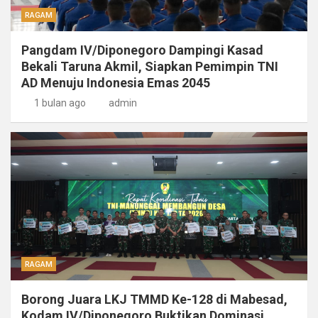
RAGAM
Pangdam IV/Diponegoro Dampingi Kasad
Bekali Taruna Akmil, Siapkan Pemimpin TNI
AD Menuju Indonesia Emas 2045
1 bulan ago
admin
RAGAM
Borong Juara LKJ TMMD Ke-128 di Mabesad,
Kodam IV/Diponegoro Buktikan Dominasi