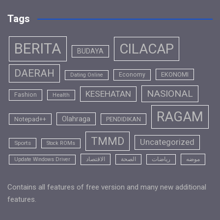
Tags
BERITA
CILACAP
BUDAYA
DAERAH
EKONOMI
Economy
Dating Online
NASIONAL
KESEHATAN
Fashion
Health
RAGAM
Olahraga
Notepad++
PENDIDIKAN
TMMD
Uncategorized
Sports
Stock ROMs
موضه
رياضات
الصحة
الاقتصاد
Update Windows Driver
Contains all features of free version and many new additional
features.