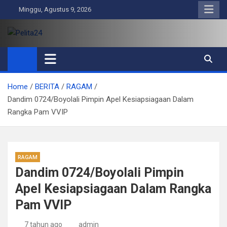
Skip
Minggu, Agustus 9, 2026
to
content
Pelita24
Aktual, Mendalam dan Terpercaya
Home
BERITA
RAGAM
Dandim 0724/Boyolali Pimpin Apel Kesiapsiagaan Dalam
Rangka Pam VVIP
RAGAM
Dandim 0724/Boyolali Pimpin
Apel Kesiapsiagaan Dalam Rangka
Pam VVIP
7 tahun ago
admin