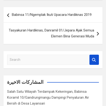
Navigasi
Babinsa 11/Ngemplak Ikuti Upacara Hardiknas 2019
pos
Tasyakuran Hardiknas, Danramil 01/Jepara Ajak Semua
Elemen Bina Generasi Muda
S
e
a
r
c
المشاركات الاخيرة
h
Salah Satu Wilayah Terdampak Kekeringan, Babinsa
Koramil 10/Gandrungmangu Dampingi Penyaluran Air
Bersih di Desa Layansari