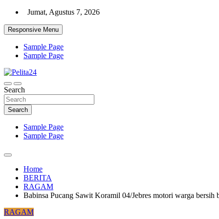
Skip
Jumat, Agustus 7, 2026
to
content
Responsive Menu
Sample Page
Sample Page
Aktual, Mendalam dan Terpercaya
Search
Pelita24
Search
Sample Page
Sample Page
Home
BERITA
RAGAM
Babinsa Pucang Sawit Koramil 04/Jebres motori warga bersih 
RAGAM