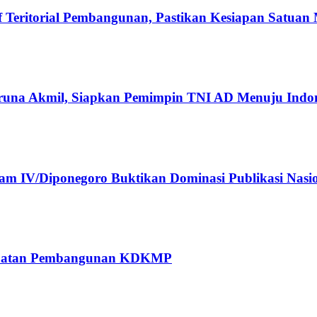
Teritorial Pembangunan, Pastikan Kesiapan Satuan
runa Akmil, Siapkan Pemimpin TNI AD Menuju Indo
 IV/Diponegoro Buktikan Dominasi Publikasi Nasi
rcepatan Pembangunan KDKMP