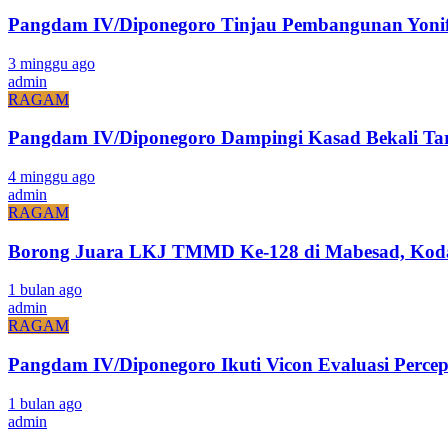
Pangdam IV/Diponegoro Tinjau Pembangunan Yonif 
3 minggu ago
admin
RAGAM
Pangdam IV/Diponegoro Dampingi Kasad Bekali Ta
4 minggu ago
admin
RAGAM
Borong Juara LKJ TMMD Ke-128 di Mabesad, Kodam
1 bulan ago
admin
RAGAM
Pangdam IV/Diponegoro Ikuti Vicon Evaluasi Pe
1 bulan ago
admin