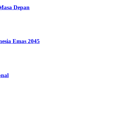
 Masa Depan
nesia Emas 2045
onal