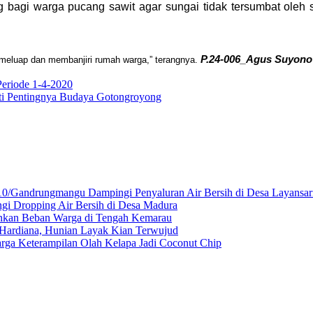
ng bagi warga pucang sawit agar sungai tidak tersumbat oleh
P.24-006_
Agus Suyono
 meluap dan membanjiri rumah warga,” terangnya.
eriode 1-4-2020
rti Pentingnya Budaya Gotongroyong
10/Gandrungmangu Dampingi Penyaluran Air Bersih di Desa Layansar
gi Dropping Air Bersih di Desa Madura
gankan Beban Warga di Tengah Kemarau
ardiana, Hunian Layak Kian Terwujud
ga Keterampilan Olah Kelapa Jadi Coconut Chip