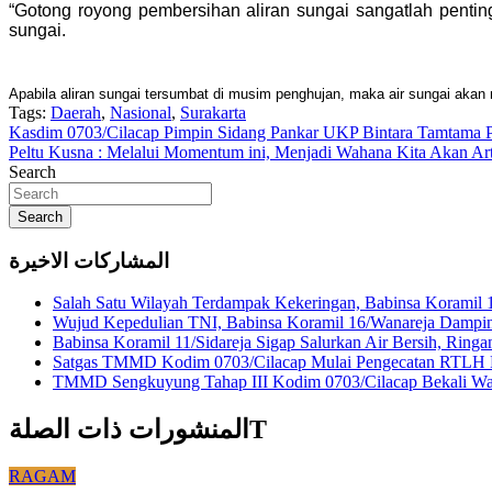
“Gotong royong pembersihan aliran sungai sangatlah penti
sungai.
Apabila aliran sungai tersumbat di musim penghujan, maka air sungai akan
Tags:
Daerah
,
Nasional
,
Surakarta
Navigasi
Kasdim 0703/Cilacap Pimpin Sidang Pankar UKP Bintara Tamtama P
Peltu Kusna : Melalui Momentum ini, Menjadi Wahana Kita Akan A
pos
Search
Search
المشاركات الاخيرة
Salah Satu Wilayah Terdampak Kekeringan, Babinsa Koramil 
Wujud Kepedulian TNI, Babinsa Koramil 16/Wanareja Dampin
Babinsa Koramil 11/Sidareja Sigap Salurkan Air Bersih, Rin
Satgas TMMD Kodim 0703/Cilacap Mulai Pengecatan RTLH H
TMMD Sengkuyung Tahap III Kodim 0703/Cilacap Bekali War
المنشورات ذات الصلةT
RAGAM