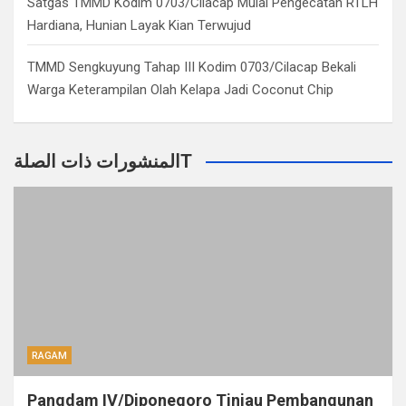
Satgas TMMD Kodim 0703/Cilacap Mulai Pengecatan RTLH
Hardiana, Hunian Layak Kian Terwujud
TMMD Sengkuyung Tahap III Kodim 0703/Cilacap Bekali
Warga Keterampilan Olah Kelapa Jadi Coconut Chip
المنشورات ذات الصلةT
RAGAM
Pangdam IV/Diponegoro Tinjau Pembangunan