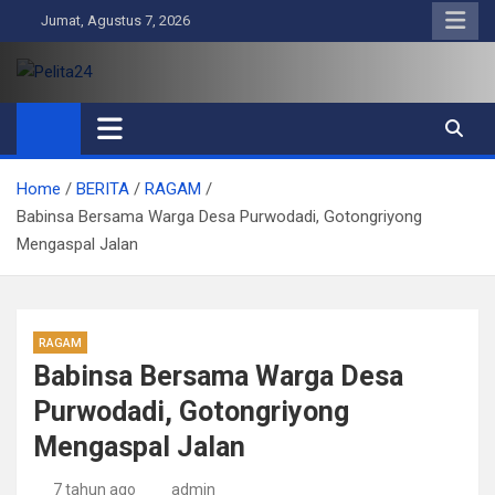
Skip
Jumat, Agustus 7, 2026
to
content
Pelita24
Aktual, Mendalam dan Terpercaya
Home
BERITA
RAGAM
Babinsa Bersama Warga Desa Purwodadi, Gotongriyong
Mengaspal Jalan
RAGAM
Babinsa Bersama Warga Desa
Purwodadi, Gotongriyong
Mengaspal Jalan
7 tahun ago
admin