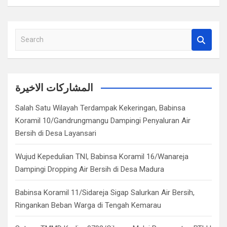
S
e
a
r
c
المشاركات الاخيرة
h
Salah Satu Wilayah Terdampak Kekeringan, Babinsa
Koramil 10/Gandrungmangu Dampingi Penyaluran Air
Bersih di Desa Layansari
Wujud Kepedulian TNI, Babinsa Koramil 16/Wanareja
Dampingi Dropping Air Bersih di Desa Madura
Babinsa Koramil 11/Sidareja Sigap Salurkan Air Bersih,
Ringankan Beban Warga di Tengah Kemarau