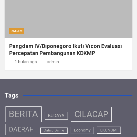
RAGAM
Pangdam IV/Diponegoro Ikuti Vicon Evaluasi
Percepatan Pembangunan KDKMP
1 bulan ago
admin
Tags
BERITA
CILACAP
BUDAYA
DAERAH
EKONOMI
Economy
Dating Online