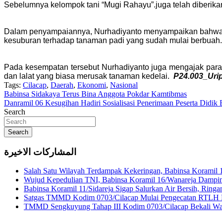
Sebelumnya kelompok tani “Mugi Rahayu”.juga telah diberik
Dalam penyampaiannya, Nurhadiyanto menyampaikan bahwa pe
kesuburan terhadap tanaman padi yang sudah mulai berbuah
Pada kesempatan tersebut Nurhadiyanto juga mengajak para
dan lalat yang biasa merusak tanaman kedelai.
P24.003_Uri
Tags:
Cilacap
,
Daerah
,
Ekonomi
,
Nasional
Navigasi
Babinsa Sidakaya Terus Bina Anggota Pokdar Kamtibmas
Danramil 06 Kesugihan Hadiri Sosialisasi Penerimaan Peserta Didik
pos
Search
Search
المشاركات الاخيرة
Salah Satu Wilayah Terdampak Kekeringan, Babinsa Koramil 
Wujud Kepedulian TNI, Babinsa Koramil 16/Wanareja Dampin
Babinsa Koramil 11/Sidareja Sigap Salurkan Air Bersih, Rin
Satgas TMMD Kodim 0703/Cilacap Mulai Pengecatan RTLH H
TMMD Sengkuyung Tahap III Kodim 0703/Cilacap Bekali War