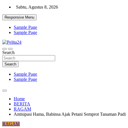
Skip
Sabtu, Agustus 8, 2026
to
content
Responsive Menu
Sample Page
Sample Page
Aktual, Mendalam dan Terpercaya
Search
Pelita24
Search
Sample Page
Sample Page
Home
BERITA
RAGAM
Antisipasi Hama, Babinsa Ajak Petani Semprot Tanaman Padi
RAGAM