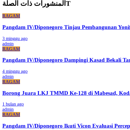
المنشورات ذات الصلةT
RAGAM
Pangdam IV/Diponegoro Tinjau Pembangunan Yonif 
3 minggu ago
admin
RAGAM
Pangdam IV/Diponegoro Dampingi Kasad Bekali Ta
4 minggu ago
admin
RAGAM
Borong Juara LKJ TMMD Ke-128 di Mabesad, Kodam
1 bulan ago
admin
RAGAM
Pangdam IV/Diponegoro Ikuti Vicon Evaluasi Pe