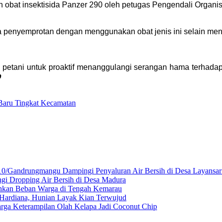
an obat insektisida Panzer 290 oleh petugas Pengendali Org
nyemprotan dengan menggunakan obat jenis ini selain menge
.
 petani untuk proaktif menanggulangi serangan hama terhada
p
 Baru Tingkat Kecamatan
10/Gandrungmangu Dampingi Penyaluran Air Bersih di Desa Layansar
gi Dropping Air Bersih di Desa Madura
gankan Beban Warga di Tengah Kemarau
ardiana, Hunian Layak Kian Terwujud
ga Keterampilan Olah Kelapa Jadi Coconut Chip