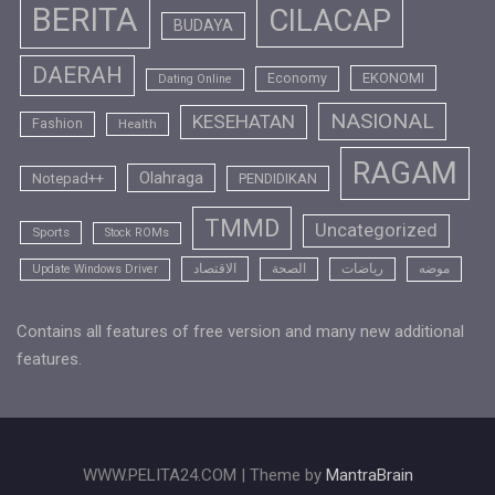
BERITA
CILACAP
BUDAYA
DAERAH
EKONOMI
Economy
Dating Online
NASIONAL
KESEHATAN
Fashion
Health
RAGAM
Olahraga
Notepad++
PENDIDIKAN
TMMD
Uncategorized
Sports
Stock ROMs
موضه
رياضات
الصحة
الاقتصاد
Update Windows Driver
Contains all features of free version and many new additional
features.
WWW.PELITA24.COM | Theme by
MantraBrain