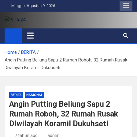
Skip
Minggu, Agustus 9, 2026
to
content
Pelita24
Aktual, Mendalam dan Terpercaya
Home
BERITA
Angin Putting Beliung Sapu 2 Rumah Roboh, 32 Rumah Rusak
Diwilayah Koramil Dukuhseti
BERITA
NASIONAL
Angin Putting Beliung Sapu 2
Rumah Roboh, 32 Rumah Rusak
Diwilayah Koramil Dukuhseti
7 tahun ago
admin