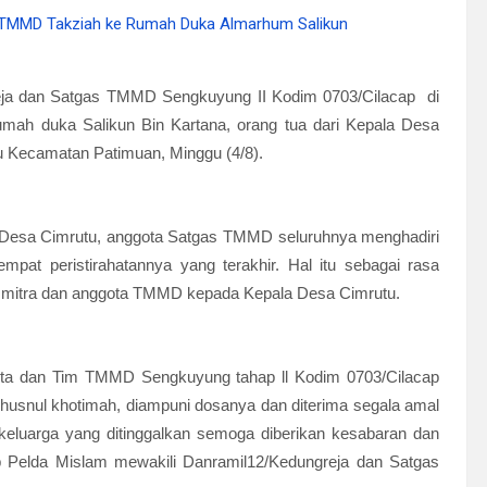
eja dan Satgas TMMD Sengkuyung II Kodim 0703/Cilacap di
umah duka Salikun Bin Kartana, orang tua dari Kepala Desa
tu Kecamatan Patimuan, Minggu (4/8).
i Desa Cimrutu, anggota Satgas TMMD seluruhnya menghadiri
at peristirahatannya yang terakhir. Hal itu sebagai rasa
ai mitra dan anggota TMMD kepada Kepala Desa Cimrutu.
ota dan Tim TMMD Sengkuyung tahap ll Kodim 0703/Cilacap
khusnul khotimah, diampuni dosanya dan diterima segala amal
keluarga yang ditinggalkan semoga diberikan kesabaran dan
p Pelda Mislam mewakili Danramil12/Kedungreja dan Satgas