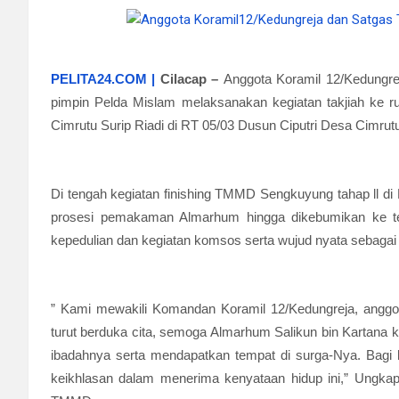
PELITA24.COM |
Cilacap
–
Anggota Koramil 12/Kedungr
pimpin Pelda Mislam melaksanakan kegiatan takjiah ke r
Cimrutu Surip Riadi di RT 05/03 Dusun Ciputri Desa Cimru
Di tengah kegiatan finishing TMMD Sengkuyung tahap ll d
prosesi pemakaman Almarhum hingga dikebumikan ke temp
kepedulian dan kegiatan komsos serta wujud nyata sebag
” Kami mewakili Komandan Koramil 12/Kedungreja, angg
turut berduka cita, semoga Almarhum Salikun bin Kartana 
ibadahnya serta mendapatkan tempat di surga-Nya. Bagi 
keikhlasan dalam menerima kenyataan hidup ini,” Ungka