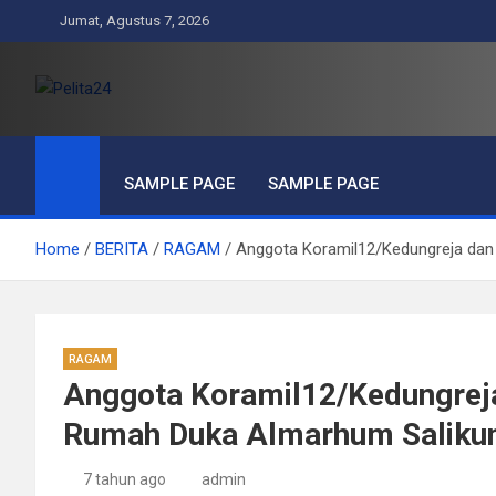
Skip
Jumat, Agustus 7, 2026
to
content
Pelita24
Aktual, Mendalam dan Terpercaya
SAMPLE PAGE
SAMPLE PAGE
Home
BERITA
RAGAM
Anggota Koramil12/Kedungreja da
RAGAM
Anggota Koramil12/Kedungrej
Rumah Duka Almarhum Saliku
7 tahun ago
admin