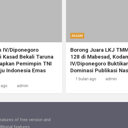
RAGAM
 IV/Diponegoro
Borong Juara LKJ TMM
 Kasad Bekali Taruna
128 di Mabesad, Koda
iapkan Pemimpin TNI
IV/Diponegoro Buktika
ju Indonesia Emas
Dominasi Publikasi Nas
1 bulan ago
admin
 ago
admin
features of free version and
tional features.