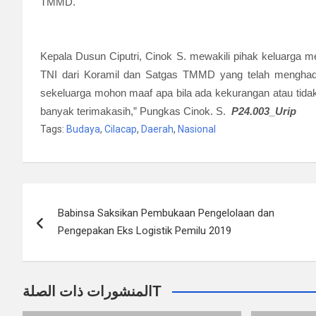
TMMD.
Kepala Dusun Ciputri, Cinok S. mewakili pihak keluarga 
TNI dari Koramil dan Satgas TMMD yang telah menghadi
sekeluarga mohon maaf apa bila ada kekurangan atau tida
banyak terimakasih,” Pungkas Cinok. S.
P24.003_Urip
Tags:
Budaya
,
Cilacap
,
Daerah
,
Nasional
Navigasi
Babinsa Saksikan Pembukaan Pengelolaan dan
pos
Pengepakan Eks Logistik Pemilu 2019
المنشورات ذات الصلةT