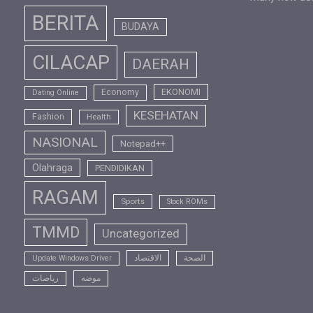
BERITA
BUDAYA
CILACAP
DAERAH
EKONOMI
Economy
Dating Online
KESEHATAN
Fashion
Health
NASIONAL
Notepad++
Olahraga
PENDIDIKAN
RAGAM
Sports
Stock ROMs
TMMD
Uncategorized
الصحة
الاقتصاد
Update Windows Driver
موضه
رياضات