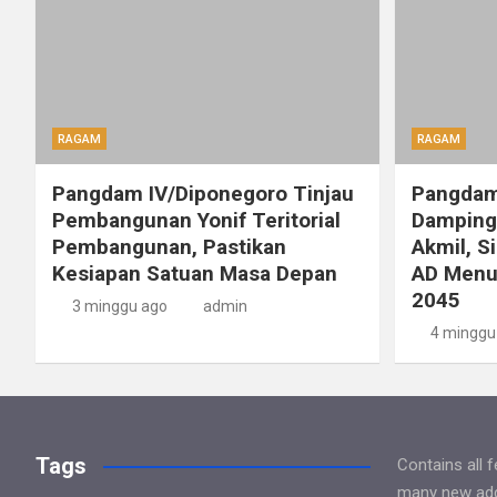
RAGAM
RAGAM
Pangdam IV/Diponegoro Tinjau
Pangdam
Pembangunan Yonif Teritorial
Dampingi
Pembangunan, Pastikan
Akmil, S
Kesiapan Satuan Masa Depan
AD Menu
2045
3 minggu ago
admin
4 minggu
Tags
Contains all 
many new addi