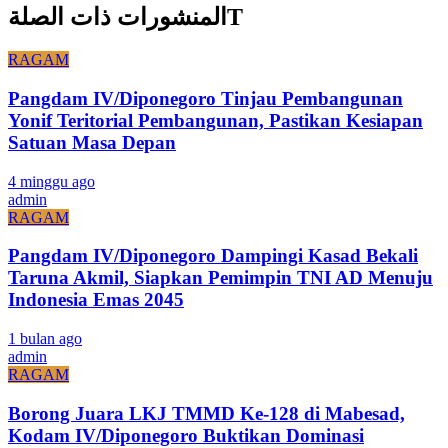
المنشورات ذات الصلةT
RAGAM
Pangdam IV/Diponegoro Tinjau Pembangunan
Yonif Teritorial Pembangunan, Pastikan Kesiapan
Satuan Masa Depan
4 minggu ago
admin
RAGAM
Pangdam IV/Diponegoro Dampingi Kasad Bekali
Taruna Akmil, Siapkan Pemimpin TNI AD Menuju
Indonesia Emas 2045
1 bulan ago
admin
RAGAM
Borong Juara LKJ TMMD Ke-128 di Mabesad,
Kodam IV/Diponegoro Buktikan Dominasi