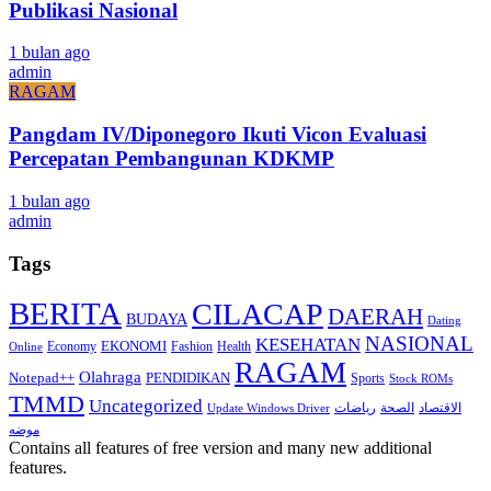
Publikasi Nasional
1 bulan ago
admin
RAGAM
Pangdam IV/Diponegoro Ikuti Vicon Evaluasi
Percepatan Pembangunan KDKMP
1 bulan ago
admin
Tags
BERITA
CILACAP
DAERAH
BUDAYA
Dating
NASIONAL
KESEHATAN
EKONOMI
Economy
Fashion
Health
Online
RAGAM
Olahraga
Notepad++
PENDIDIKAN
Sports
Stock ROMs
TMMD
Uncategorized
الاقتصاد
الصحة
رياضات
Update Windows Driver
موضه
Contains all features of free version and many new additional
features.