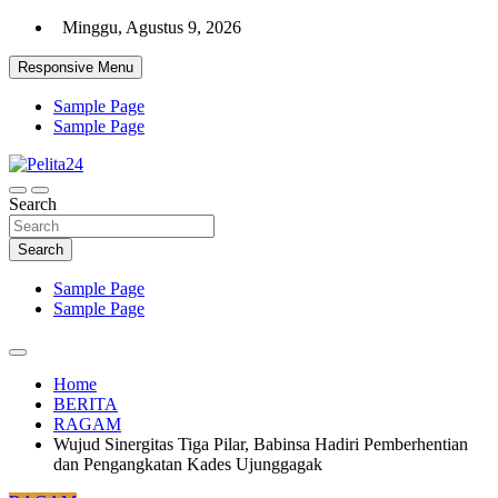
Skip
Minggu, Agustus 9, 2026
to
content
Responsive Menu
Sample Page
Sample Page
Aktual, Mendalam dan Terpercaya
Search
Pelita24
Search
Sample Page
Sample Page
Home
BERITA
RAGAM
Wujud Sinergitas Tiga Pilar, Babinsa Hadiri Pemberhentian
dan Pengangkatan Kades Ujunggagak