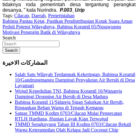
tidaknya roda pemerintah desa tergantung perangkat
desanya, ” kata Nurindra.
P.003_Urip
Tags:
Cilacap
,
Daerah
,
Pemerintahan
Navigasi
Babinsa Pantau Ketat, Pastikan Pendistribusian Kotak Suara Aman
Peduli Potensi Wilayahnya, Babinsa Koramil 05/Nusawungu
pos
Motivasi Pengrajin Batik di Wilayahnya
Search
Search
المشاركات الاخيرة
Salah Satu Wilayah Terdampak Kekeringan, Babinsa Koramil
10/Gandrungmangu Dampingi Penyaluran Air Bersih di Desa
Layansari
Wujud Kepedulian TNI, Babinsa Koramil 16/Wanareja
Dampingi Dropping Air Bersih di Desa Madura
Babinsa Koramil 11/Sidareja Sigap Salurkan Air Bersih,
Ringankan Beban Warga di Tengah Kemarau
Satgas TMMD Kodim 0703/Cilacap Mulai Pengecatan
RTLH Hardiana, Hunian Layak Kian Terwujud
TMMD Sengkuyung Tahap III Kodim 0703/Cilacap Bekali
Warga Keterampilan Olah Kelapa Jadi Coconut Chip