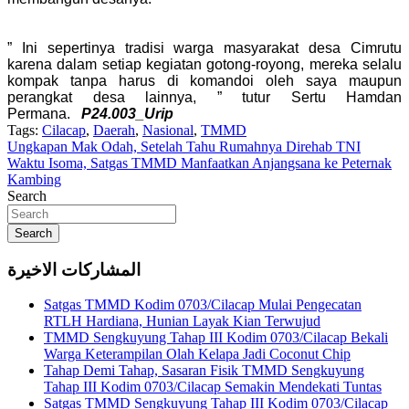
” Ini sepertinya tradisi warga masyarakat desa Cimrutu
karena dalam setiap kegiatan gotong-royong, mereka selalu
kompak tanpa harus di komandoi oleh saya maupun
perangkat desa lainnya, ” tutur Sertu Hamdan
Permana.
P24.003_Urip
Tags:
Cilacap
,
Daerah
,
Nasional
,
TMMD
Navigasi
Ungkapan Mak Odah, Setelah Tahu Rumahnya Direhab TNI
Waktu Isoma, Satgas TMMD Manfaatkan Anjangsana ke Peternak
pos
Kambing
Search
Search
المشاركات الاخيرة
Satgas TMMD Kodim 0703/Cilacap Mulai Pengecatan
RTLH Hardiana, Hunian Layak Kian Terwujud
TMMD Sengkuyung Tahap III Kodim 0703/Cilacap Bekali
Warga Keterampilan Olah Kelapa Jadi Coconut Chip
Tahap Demi Tahap, Sasaran Fisik TMMD Sengkuyung
Tahap III Kodim 0703/Cilacap Semakin Mendekati Tuntas
Satgas TMMD Sengkuyung Tahap III Kodim 0703/Cilacap