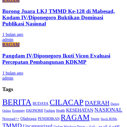
RAGAM
Borong Juara LKJ TMMD Ke-128 di Mabesad,
Kodam IV/Diponegoro Buktikan Dominasi
Publikasi Nasional
1 bulan ago
admin
RAGAM
Pangdam IV/Diponegoro Ikuti Vicon Evaluasi
Percepatan Pembangunan KDKMP
1 bulan ago
admin
Tags
BERITA
CILACAP
DAERAH
BUDAYA
Dating
NASIONAL
KESEHATAN
EKONOMI
Economy
Fashion
Health
Online
RAGAM
Olahraga
Notepad++
PENDIDIKAN
Sports
Stock ROMs
TMMD
Uncategorized
الاقتصاد
الصحة
رياضات
Update Windows Driver