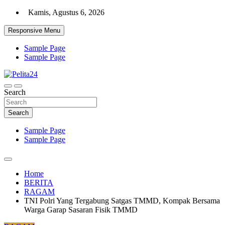
Skip
Kamis, Agustus 6, 2026
to
content
Responsive Menu
Sample Page
Sample Page
Aktual, Mendalam dan Terpercaya
Search
Pelita24
Search
Sample Page
Sample Page
Home
BERITA
RAGAM
TNI Polri Yang Tergabung Satgas TMMD, Kompak Bersama
Warga Garap Sasaran Fisik TMMD