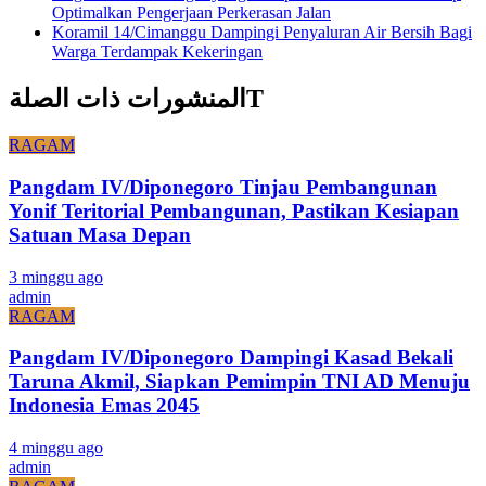
Optimalkan Pengerjaan Perkerasan Jalan
Koramil 14/Cimanggu Dampingi Penyaluran Air Bersih Bagi
Warga Terdampak Kekeringan
المنشورات ذات الصلةT
RAGAM
Pangdam IV/Diponegoro Tinjau Pembangunan
Yonif Teritorial Pembangunan, Pastikan Kesiapan
Satuan Masa Depan
3 minggu ago
admin
RAGAM
Pangdam IV/Diponegoro Dampingi Kasad Bekali
Taruna Akmil, Siapkan Pemimpin TNI AD Menuju
Indonesia Emas 2045
4 minggu ago
admin