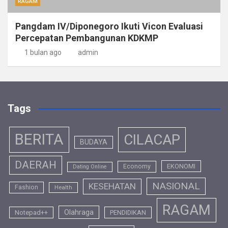
RAGAM
Pangdam IV/Diponegoro Ikuti Vicon Evaluasi
Percepatan Pembangunan KDKMP
1 bulan ago
admin
Tags
BERITA
CILACAP
BUDAYA
DAERAH
EKONOMI
Economy
Dating Online
NASIONAL
KESEHATAN
Fashion
Health
RAGAM
Olahraga
Notepad++
PENDIDIKAN