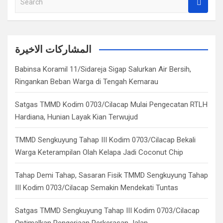
e
a
r
c
المشاركات الاخيرة
h
Babinsa Koramil 11/Sidareja Sigap Salurkan Air Bersih,
Ringankan Beban Warga di Tengah Kemarau
Satgas TMMD Kodim 0703/Cilacap Mulai Pengecatan RTLH
Hardiana, Hunian Layak Kian Terwujud
TMMD Sengkuyung Tahap III Kodim 0703/Cilacap Bekali
Warga Keterampilan Olah Kelapa Jadi Coconut Chip
Tahap Demi Tahap, Sasaran Fisik TMMD Sengkuyung Tahap
III Kodim 0703/Cilacap Semakin Mendekati Tuntas
Satgas TMMD Sengkuyung Tahap III Kodim 0703/Cilacap