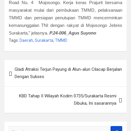
Road No. 4 Mojosongo. Kerja keras Prajurit bersama
masyarakat mulai dari pembukaan TMMD, pelaksanaan
TMMD dan persiapan penutupan TMMD mencerminkan
kemanunggalan TNI dengan rakyat di Mojosongo Jebres
Surakarta,” jelasnya.
P.24-006_
Agus Suyono
Tags:
Daerah
,
Surakarta
,
TMMD
Navigasi
Gladi Atraksi Terjun Payung di Alun-alun Cilacap Berjalan
pos
Dengan Sukses
KBD Tahap II Wilayah Kodim 0735/Surakarta Resmi
Dibuka, Ini sasarannya
S