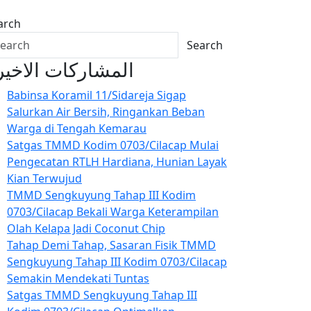
arch
Search
المشاركات الاخير
Babinsa Koramil 11/Sidareja Sigap
Salurkan Air Bersih, Ringankan Beban
Warga di Tengah Kemarau
Satgas TMMD Kodim 0703/Cilacap Mulai
Pengecatan RTLH Hardiana, Hunian Layak
Kian Terwujud
TMMD Sengkuyung Tahap III Kodim
0703/Cilacap Bekali Warga Keterampilan
Olah Kelapa Jadi Coconut Chip
Tahap Demi Tahap, Sasaran Fisik TMMD
Sengkuyung Tahap III Kodim 0703/Cilacap
Semakin Mendekati Tuntas
Satgas TMMD Sengkuyung Tahap III