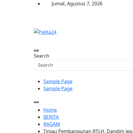
Skip
Jumat, Agustus 7, 2026
to
content
Pelita24
Aktual, Mendalam dan Terpercaya
Search
Sample Page
Sample Page
Home
BERITA
RAGAM
Tinjau Pembangunan RTLH, Dandim Jepa