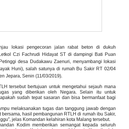
njau lokasi pengecoran jalan rabat beton di dukuh
tkol Czi Fachrudi Hidayat ST di dampingi Bati Puan
n Petinggi desa Dudakawu Zaenuri, menyambangi lokasi
ak Huni), salah satunya di rumah Bu Sakir RT 02/04
 Jepara, Senin (11/03/2019).
LH tersebut bertujuan untuk mengetahui sejauh mana
gas yang diberikan oleh Negara. Selain itu untuk
pakah sudah tepat sasaran dan bisa bermanfaat bagi
 mampu melaksanakan tugas dan tanggung jawab dengan
ihat bersama, hasil pembangunan RTLH di rumah ibu Sakir,
gu”, jelas Komandan kelahiran kota Malang tersebut.
omandan Kodim memberikan semangat kepada seluruh