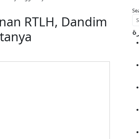
Se
nan RTLH, Dandim
ة
otanya