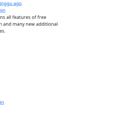
inggu ago
in
ns all features of free
n and many new additional
es.
in