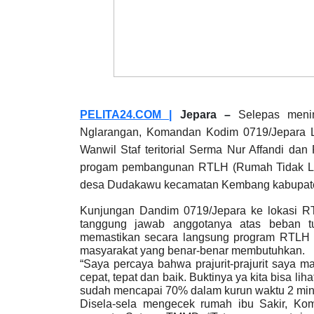
PELITA24.COM |
Jepara –
Selepas meni
Nglarangan, Komandan Kodim 0719/Jepara Le
Wanwil Staf teritorial Serma Nur Affandi da
progam pembangunan RTLH (Rumah Tidak Lay
desa Dudakawu kecamatan Kembang kabupaten
Kunjungan Dandim 0719/Jepara ke lokasi RT
tanggung jawab anggotanya atas beban tu
memastikan secara langsung program RTLH a
masyarakat yang benar-benar membutuhkan.
“Saya percaya bahwa prajurit-prajurit saya
cepat, tepat dan baik. Buktinya ya kita bisa l
sudah mencapai 70% dalam kurun waktu 2 ming
Disela-sela mengecek rumah ibu Sakir, K