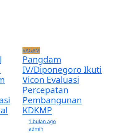
RAGAM
J
Pangdam
i
IV/Diponegoro Ikuti
m
Vicon Evaluasi
Percepatan
asi
Pembangunan
al
KDKMP
1 bulan ago
admin