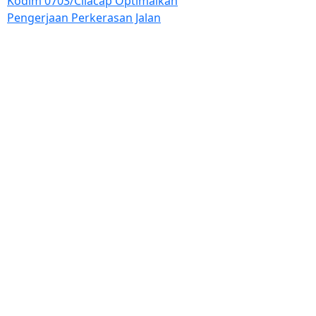
Kodim 0703/Cilacap Optimalkan
Pengerjaan Perkerasan Jalan