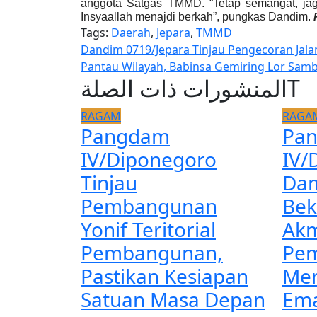
anggota Satgas TMMD. “Tetap semangat, jaga
Insyaallah menajdi berkah”, pungkas Dandim.
Tags:
Daerah
,
Jepara
,
TMMD
Navigasi
Dandim 0719/Jepara Tinjau Pengecoran Jal
Pantau Wilayah, Babinsa Gemiring Lor Sam
pos
المنشورات ذات الصلةT
RAGAM
RAGA
Pangdam
Pa
IV/Diponegoro
IV/
Tinjau
Dam
Pembangunan
Bek
Yonif Teritorial
Akm
Pembangunan,
Pem
Pastikan Kesiapan
Men
Satuan Masa Depan
Ema