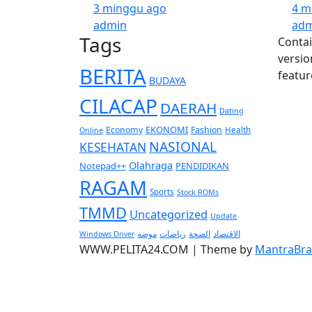
3 minggu ago
4 m
admin
adm
Tags
Contai
versio
BERITA
featur
BUDAYA
CILACAP
DAERAH
Dating
EKONOMI
Economy
Fashion
Health
Online
NASIONAL
KESEHATAN
Olahraga
Notepad++
PENDIDIKAN
RAGAM
Sports
Stock ROMs
TMMD
Uncategorized
Update
الاقتصاد
موضه
الصحة
رياضات
Windows Driver
WWW.PELITA24.COM | Theme by
MantraBra