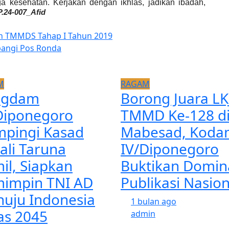
 kesehatan. Kerjakan dengan ikhlas, jadikan ibadah,
P.24-007_
Afid
an TMMDS Tahap I Tahun 2019
bangi Pos Ronda
M
RAGAM
ngdam
Borong Juara LK
Diponegoro
TMMD Ke-128 d
pingi Kasad
Mabesad, Koda
ali Taruna
IV/Diponegoro
il, Siapkan
Buktikan Domin
impin TNI AD
Publikasi Nasion
uju Indonesia
1 bulan ago
s 2045
admin