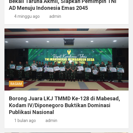
Bekali Taruna Akmil, Siapkan Pemimpin TNI
AD Menuju Indonesia Emas 2045
4 minggu ago
admin
RAGAM
Borong Juara LKJ TMMD Ke-128 di Mabesad,
Kodam IV/Diponegoro Buktikan Dominasi
Publikasi Nasional
1 bulan ago
admin