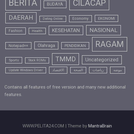
BERITA
CILACAP
BUDAYA
DAERAH
EKONOMI
Economy
Dating Online
NASIONAL
KESEHATAN
Fashion
Health
RAGAM
Olahraga
Notepad++
PENDIDIKAN
TMMD
Uncategorized
Sports
Stock ROMs
موضه
رياضات
الصحة
الاقتصاد
Update Windows Driver
Contains all features of free version and many new additional
features.
WWW.PELITA24.COM | Theme by
MantraBrain