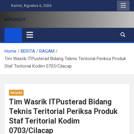
Skip
Kamis, Agustus 6, 2026
to
content
Pelita24
Aktual, Mendalam dan Terpercaya
Home
BERITA
RAGAM
Tim Wasrik ITPusterad Bidang Teknis Teritorial Periksa Produk
Staf Teritorial Kodim 0703/Cilacap
RAGAM
Tim Wasrik ITPusterad Bidang
Teknis Teritorial Periksa Produk
Staf Teritorial Kodim
0703/Cilacap