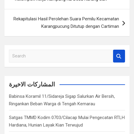
Rekapitulasi Hasil Perolehan Suara Pemilu Kecamatan
Karangpucung Ditutup dengan Cartiman
S
e
a
r
c
المشاركات الاخيرة
h
Babinsa Koramil 11/Sidareja Sigap Salurkan Air Bersih,
Ringankan Beban Warga di Tengah Kemarau
Satgas TMMD Kodim 0703/Cilacap Mulai Pengecatan RTLH
Hardiana, Hunian Layak Kian Terwujud