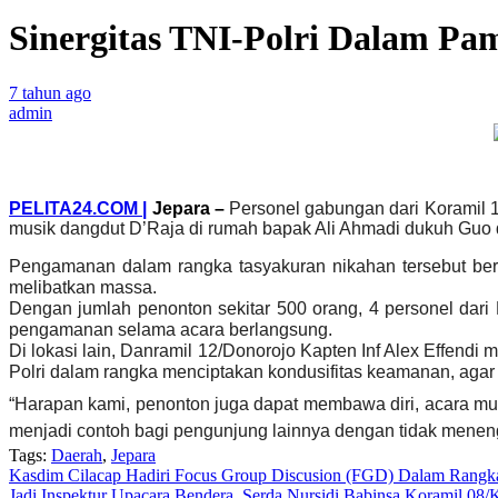
Sinergitas TNI-Polri Dalam Pa
7 tahun ago
admin
PELITA24.COM |
Jepara –
Personel gabungan dari Koramil 
musik dangdut D’Raja di rumah bapak Ali Ahmadi dukuh Guo 
Pengamanan dalam rangka tasyakuran nikahan tersebut ber
melibatkan massa.
Dengan jumlah penonton sekitar 500 orang, 4 personel dari
pengamanan selama acara berlangsung.
Di lokasi lain, Danramil 12/Donorojo Kapten Inf Alex Effen
Polri dalam rangka menciptakan kondusifitas keamanan, agar d
“Harapan kami, penonton juga dapat membawa diri, acara mu
menjadi contoh bagi pengunjung lainnya dengan tidak menen
Tags:
Daerah
,
Jepara
Navigasi
Kasdim Cilacap Hadiri Focus Group Discusion (FGD) Dalam Rangk
Jadi Inspektur Upacara Bendera, Serda Nursidi Babinsa Koramil 08/