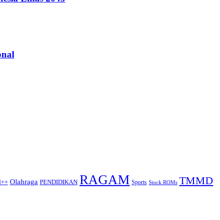
onal
RAGAM
TMMD
Olahraga
d++
PENDIDIKAN
Sports
Stock ROMs