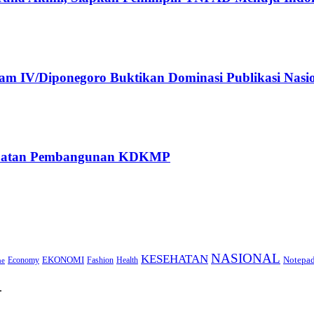
 IV/Diponegoro Buktikan Dominasi Publikasi Nasi
rcepatan Pembangunan KDKMP
NASIONAL
KESEHATAN
EKONOMI
Notepa
Economy
Fashion
Health
ne
.