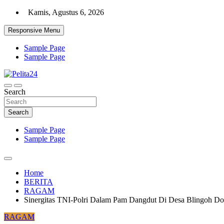
Skip
Kamis, Agustus 6, 2026
to
content
Responsive Menu
Sample Page
Sample Page
Aktual, Mendalam dan Terpercaya
Search
Pelita24
Search
Sample Page
Sample Page
Home
BERITA
RAGAM
Sinergitas TNI-Polri Dalam Pam Dangdut Di Desa Blingoh Do
RAGAM