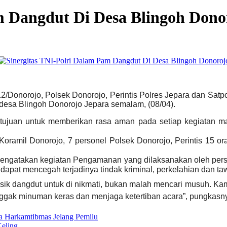
m Dangdut Di Desa Blingoh Dono
12/Donorojo, Polsek Donorojo, Perintis Polres Jepara dan S
desa Blingoh Donorojo Jepara semalam, (08/04).
tujuan untuk memberikan rasa aman pada setiap kegiatan m
 Koramil Donorojo, 7 personel Polsek Donorojo, Perintis 15
di mengatakan kegiatan Pengamanan yang dilaksanakan oleh pers
apat mencegah terjadinya tindak kriminal, perkelahian dan taw
sik dangdut untuk di nikmati, bukan malah mencari musuh. K
ggak minuman keras dan menjaga ketertiban acara”, pungkasn
a Harkamtibmas Jelang Pemilu
Keling