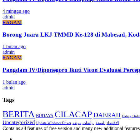
4 minggu ago
admin
RAGAM
Borong Juara LKJ TMMD Ke-128 di Mabesad, Kodam
1 bulan ago
admin
RAGAM
Pangdam IV/Diponegoro Ikuti Vicon Evaluasi Pe
1 bulan ago
admin
Tags
BERITA
CILACAP
DAERAH
BUDAYA
Dating Onli
Uncategorized
الاقتصاد
موضه
الصحة
رياضات
Update Windows Driver
Contains all features of free version and many new additional features