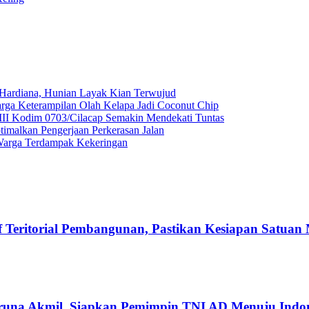
ardiana, Hunian Layak Kian Terwujud
ga Keterampilan Olah Kelapa Jadi Coconut Chip
II Kodim 0703/Cilacap Semakin Mendekati Tuntas
malkan Pengerjaan Perkerasan Jalan
Warga Terdampak Kekeringan
Teritorial Pembangunan, Pastikan Kesiapan Satuan
runa Akmil, Siapkan Pemimpin TNI AD Menuju Indo