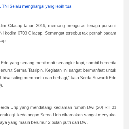
im Cilacap tahun 2019, memang menguras tenaga porsenil
l TNI kodim 0703 Cilacap. Semangat tersebut tak pernah padam
cap.
i Edo yang sedang menikmati secangkir kopi, sambil bercerita
nurut Serma Tasripin, Kegiatan ini sangat bermanfaat untuk
I bisa saling membantu dan berbagi,” kata Serda Suwardi Edo
9).
Serda Urip yang mendatangi kediaman rumah Dwi (20) RT 01
eruklegi. kedatangan Serda Urip dikarnakan sangat menyukai
a yang masih berumur 2 bulan putri dari Dwi.