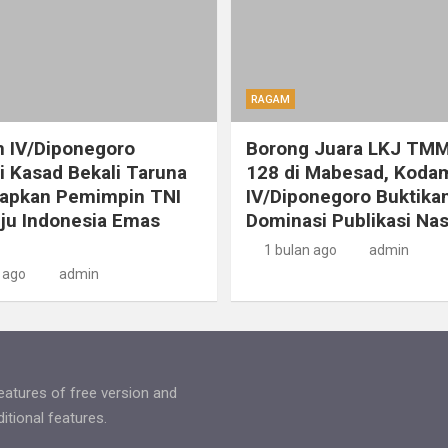
RAGAM
 IV/Diponegoro
Borong Juara LKJ TMM
 Kasad Bekali Taruna
128 di Mabesad, Koda
iapkan Pemimpin TNI
IV/Diponegoro Buktika
ju Indonesia Emas
Dominasi Publikasi Nas
1 bulan ago
admin
 ago
admin
features of free version and
tional features.