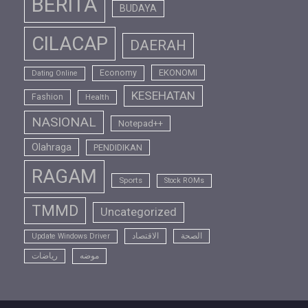
BERITA
BUDAYA
CILACAP
DAERAH
EKONOMI
Economy
Dating Online
KESEHATAN
Fashion
Health
NASIONAL
Notepad++
Olahraga
PENDIDIKAN
RAGAM
Sports
Stock ROMs
TMMD
Uncategorized
الصحة
الاقتصاد
Update Windows Driver
موضه
رياضات