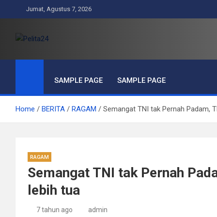
Skip
Jumat, Agustus 7, 2026
to
content
Pelita24
Aktual, Mendalam dan Terpercaya
SAMPLE PAGE
SAMPLE PAGE
Home
BERITA
RAGAM
Semangat TNI tak Pernah Padam, TN
RAGAM
Semangat TNI tak Pernah Pada
lebih tua
7 tahun ago
admin