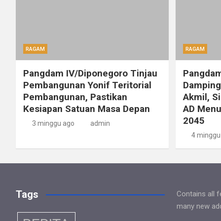
RAGAM
RAGAM
Pangdam IV/Diponegoro Tinjau
Pangdam
Pembangunan Yonif Teritorial
Dampingi
Pembangunan, Pastikan
Akmil, S
Kesiapan Satuan Masa Depan
AD Menu
2045
3 minggu ago
admin
4 minggu
Tags
Contains all 
many new addi