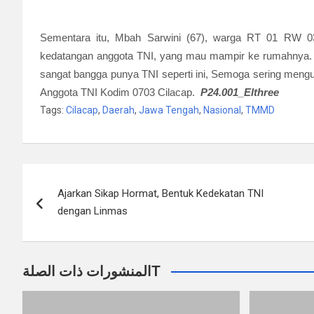
Sementara itu, Mbah Sarwini (67), warga RT 01 RW 03 
kedatangan anggota TNI, yang mau mampir ke rumahnya. “
sangat bangga punya TNI seperti ini, Semoga sering mengu
Anggota TNI Kodim 0703 Cilacap.
P24.001_Elthree
Tags:
Cilacap
,
Daerah
,
Jawa Tengah
,
Nasional
,
TMMD
Navigasi
Ajarkan Sikap Hormat, Bentuk Kedekatan TNI
pos
dengan Linmas
المنشورات ذات الصلةT