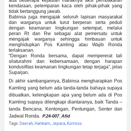
ada beberapa kejadian maraknya aksi pembakaran
kendaraan, pelemparan kaca oleh pihak-pihak yang
tidak bertanggung jawab.
Babinsa juga mengajak seluruh lapisan masyarakat
dan warganya untuk turut berperan serta peduli
dengan keamanan lingkungan setempat, melalui
peran Rt dan Rw sebagai alat pemersatu untuk
mengajak warganya sehingga himbauan untuk
menghidupkan Pos Kamling atau Wajib Ronda
terlaksanan.
“Dengan Ronda bersama, dapat mempererat tali
silaturahmi dan kebersamaan, dengan harapan
kondusifitas keamanan lingkungan tetap terjaga”, jelas
Suparjan.
Di akhir sambangannya, Babinsa mengharapkan Pos
Kamling yang belum ada tanda-tanda bahaya supaya
dibuatkan, kelengkapan apa yang belum ada di Pos
Kamling supaya dilengkapi diantaranya, baik Tanda –
tanda Bencana, Kentongan, Pentungan, Senter dan
Jadwal Ronda.
P.24-007_
Afid
Tags:
Daerah
,
Hankam
,
Jepara
,
Komsos