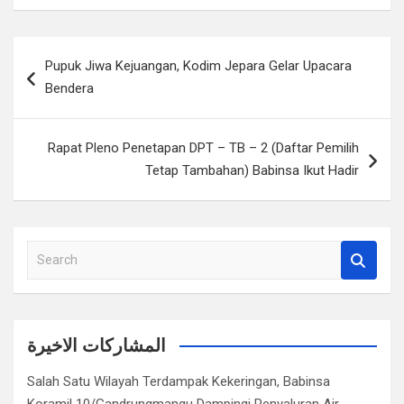
Navigasi
Pupuk Jiwa Kejuangan, Kodim Jepara Gelar Upacara
pos
Bendera
Rapat Pleno Penetapan DPT – TB – 2 (Daftar Pemilih
Tetap Tambahan) Babinsa Ikut Hadir
S
e
a
r
c
المشاركات الاخيرة
h
Salah Satu Wilayah Terdampak Kekeringan, Babinsa