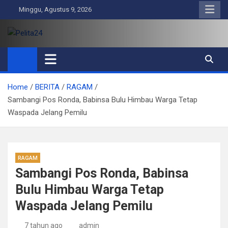
Skip
Minggu, Agustus 9, 2026
to
content
Pelita24
Aktual, Mendalam dan Terpercaya
Home
BERITA
RAGAM
Sambangi Pos Ronda, Babinsa Bulu Himbau Warga Tetap
Waspada Jelang Pemilu
RAGAM
Sambangi Pos Ronda, Babinsa
Bulu Himbau Warga Tetap
Waspada Jelang Pemilu
7 tahun ago
admin