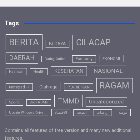
Tags
BERITA
CILACAP
BUDAYA
DAERAH
EKONOMI
Economy
Dating Online
NASIONAL
KESEHATAN
Fashion
Health
RAGAM
Olahraga
Notepad++
PENDIDIKAN
TMMD
Uncategorized
Sports
Stock ROMs
موضه
رياضات
الصحة
الاقتصاد
Update Windows Driver
Contains all features of free version and many new additional
features.