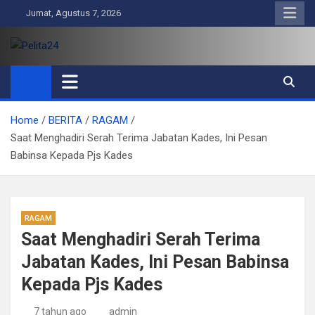
Skip
Jumat, Agustus 7, 2026
to
content
Pelita24
Aktual, Mendalam dan Terpercaya
Home
BERITA
RAGAM
Saat Menghadiri Serah Terima Jabatan Kades, Ini Pesan
Babinsa Kepada Pjs Kades
RAGAM
Saat Menghadiri Serah Terima
Jabatan Kades, Ini Pesan Babinsa
Kepada Pjs Kades
7 tahun ago
admin