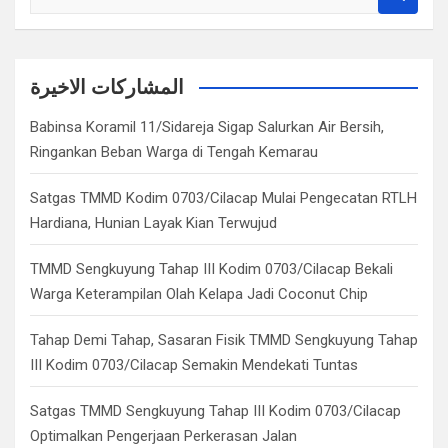
e
a
r
c
المشاركات الاخيرة
h
Babinsa Koramil 11/Sidareja Sigap Salurkan Air Bersih,
Ringankan Beban Warga di Tengah Kemarau
Satgas TMMD Kodim 0703/Cilacap Mulai Pengecatan RTLH
Hardiana, Hunian Layak Kian Terwujud
TMMD Sengkuyung Tahap III Kodim 0703/Cilacap Bekali
Warga Keterampilan Olah Kelapa Jadi Coconut Chip
Tahap Demi Tahap, Sasaran Fisik TMMD Sengkuyung Tahap
III Kodim 0703/Cilacap Semakin Mendekati Tuntas
Satgas TMMD Sengkuyung Tahap III Kodim 0703/Cilacap
Optimalkan Pengerjaan Perkerasan Jalan