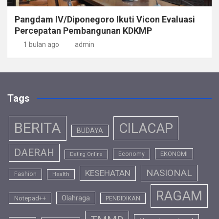
Pangdam IV/Diponegoro Ikuti Vicon Evaluasi
Percepatan Pembangunan KDKMP
1 bulan ago
admin
Tags
BERITA
CILACAP
BUDAYA
DAERAH
EKONOMI
Economy
Dating Online
NASIONAL
KESEHATAN
Fashion
Health
RAGAM
Olahraga
Notepad++
PENDIDIKAN