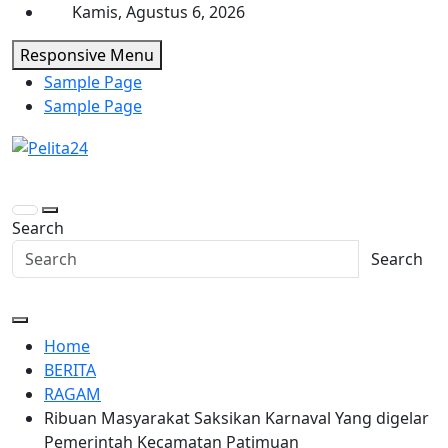
Skip
Kamis, Agustus 6, 2026
to
Responsive Menu
content
Sample Page
Sample Page
Pelita24
Aktual, Mendalam dan Terpercaya
Search
Search
Home
BERITA
RAGAM
Ribuan Masyarakat Saksikan Karnaval Yang digelar
Pemerintah Kecamatan Patimuan