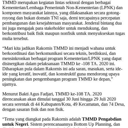
TMMD merupakan kegiatan lintas sektoral dengan berbagai
Kementerian/Lembaga Pemerintah Non-Kementerian (LPNK) dan
komponen masyarakat lainnya, yang dilaksanakan secara gotong-
royong dan bukan domain TNI saja, demi tercapainya percepatan
pembangunan dan kesejahteraan masyarakat. Jenderal bintang dua
ini juga mengajak para stakeholder untuk mendukung, dan
berkontribusi baik fisik maupun nonfisik untuk menyukseskan tugas
mulia tersebut.
“Mari kita jadikan Rakornis TMMD ini menjadi wahana untuk
berkoordinasi dan berkomunikasi secara teknis, berdiskusi, dan
mensinkronkan berbagai program Kementerian/LPNK yang dapat
disinergikan dalam pelaksanaan TMMD ke -108 TA. 2020 ini.
Diharapkan pula dalam Rakornis ini ada saran, masukan, serta ide-
ide yang kreatif, inovatif, dan konstruktif guna mendorong upaya
peningkatan dan pengembangan program TMMD ke depan,”
ujarnya.
Menurut Bakti Agus Fadjari, TMMD ke-108 TA. 2020
direncanakan akan dimulai tanggal 30 Juni hingga 29 Juli 2020
secara serentak di 44 Kabupaten/Kota, 49 Kecamatan, dan 74 Desa,
dengan sasaran fisik dan non fisik.
“Tema yang diangkat pada Rakornis adalah
TMMD Pengabdian
untuk Negeri
. Sistem perencanaannya Bottom Up Planning, dan