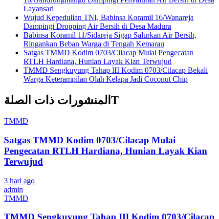
Layansari
Wujud Kepedulian TNI, Babinsa Koramil 16/Wanareja
Dampingi Dropping Air Bersih di Desa Madura
Babinsa Koramil 11/Sidareja Sigap Salurkan Air Bersih,
Ringankan Beban Warga di Tengah Kemarau
Satgas TMMD Kodim 0703/Cilacap Mulai Pengecatan
RTLH Hardiana, Hunian Layak Kian Terwujud
TMMD Sengkuyung Tahap III Kodim 0703/Cilacap Bekali
Warga Keterampilan Olah Kelapa Jadi Coconut Chip
المنشورات ذات الصلةT
TMMD
Satgas TMMD Kodim 0703/Cilacap Mulai
Pengecatan RTLH Hardiana, Hunian Layak Kian
Terwujud
3 hari ago
admin
TMMD
TMMD Sengkuyung Tahap III Kodim 0703/Cilacap