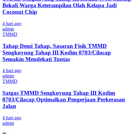
Bekali Warga Keterampilan Olah Kelapa Jadi
Coconut Chip
4 hari ago
admin
TMMD
Tahap Demi Tahap, Sasaran Fisik TMMD
Sengkuyung Tahap III Kodim 0703/Cilacap
Semakin Mendekati Tuntas
4 hari ago
admin
TMMD
Satgas TMMD Sengkuyung Tahap III Kodim
0703/Cilacap Optimalkan Pengerjaan Perkerasan
Jalan
4 hari ago
admin