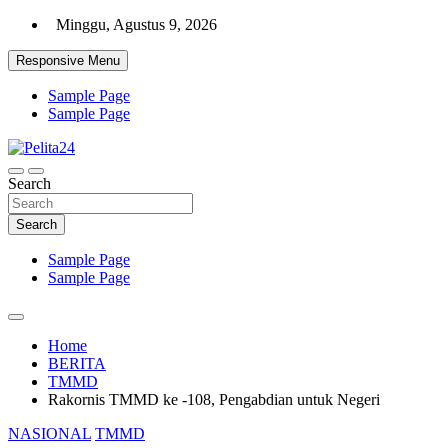
Skip
Minggu, Agustus 9, 2026
to
content
Responsive Menu
Sample Page
Sample Page
Aktual, Mendalam dan Terpercaya
Search
Pelita24
Search
Sample Page
Sample Page
Home
BERITA
TMMD
Rakornis TMMD ke -108, Pengabdian untuk Negeri
NASIONAL
TMMD