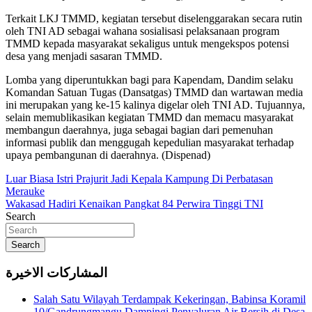
Terkait LKJ TMMD, kegiatan tersebut diselenggarakan secara rutin
oleh TNI AD sebagai wahana sosialisasi pelaksanaan program
TMMD kepada masyarakat sekaligus untuk mengekspos potensi
desa yang menjadi sasaran TMMD.
Lomba yang diperuntukkan bagi para Kapendam, Dandim selaku
Komandan Satuan Tugas (Dansatgas) TMMD dan wartawan media
ini merupakan yang ke-15 kalinya digelar oleh TNI AD. Tujuannya,
selain memublikasikan kegiatan TMMD dan memacu masyarakat
membangun daerahnya, juga sebagai bagian dari pemenuhan
informasi publik dan menggugah kepedulian masyarakat terhadap
upaya pembangunan di daerahnya. (Dispenad)
Navigasi
Luar Biasa Istri Prajurit Jadi Kepala Kampung Di Perbatasan
Merauke
pos
Wakasad Hadiri Kenaikan Pangkat 84 Perwira Tinggi TNI
Search
Search
المشاركات الاخيرة
Salah Satu Wilayah Terdampak Kekeringan, Babinsa Koramil
10/Gandrungmangu Dampingi Penyaluran Air Bersih di Desa