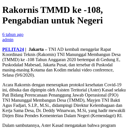
Rakornis TMMD ke -108,
Pengabdian untuk Negeri
6 tahun ago
admin
PELITA24
|
Jakarta –
TNI AD kembali menggelar Rapat
Koordinasi Teknis (Rakornis) TNI Manunggal Membangun Desa
(TMMD) ke -108 Tahun Anggaran 2020 bertempat di Gedung E,
Puskodalad Mabesad, Jakarta Pusat, dan tersebar di Puskodal
masing-masing Kotama dan Kodim melalui video conference,
Selasa (9/6/2020).
Acara Rakornis dengan menerapkan protokol kesehatan Covid-19
ini, dibuka dan dipimpin oleh Asisten Teritorial (Aster) Kasad selaku
Pati Bidang Perencanaan Penanggung Jawab Operasional (PJO)
TNI Manunggal Membangun Desa (TMMD), Mayjen TNI Bakti
Agus Fadjari, S.I.P., M.Si., didampingi Direktur Kelembagaan dan
Kerja Sama Desa, Dr. Deddy Winarwan, M.Si, yang hadir mewakili
Dirjen Bina Pemdes Kementerian Dalam Negeri (Kemendagri) RI.
Dalam sambutannya, Aster Kasad mengatakan bahwa program