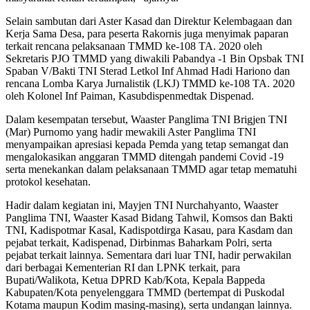
Selain sambutan dari Aster Kasad dan Direktur Kelembagaan dan
Kerja Sama Desa, para peserta Rakornis juga menyimak paparan
terkait rencana pelaksanaan TMMD ke-108 TA. 2020 oleh
Sekretaris PJO TMMD yang diwakili Pabandya -1 Bin Opsbak TNI
Spaban V/Bakti TNI Sterad Letkol Inf Ahmad Hadi Hariono dan
rencana Lomba Karya Jurnalistik (LKJ) TMMD ke-108 TA. 2020
oleh Kolonel Inf Paiman, Kasubdispenmedtak Dispenad.
Dalam kesempatan tersebut, Waaster Panglima TNI Brigjen TNI
(Mar) Purnomo yang hadir mewakili Aster Panglima TNI
menyampaikan apresiasi kepada Pemda yang tetap semangat dan
mengalokasikan anggaran TMMD ditengah pandemi Covid -19
serta menekankan dalam pelaksanaan TMMD agar tetap mematuhi
protokol kesehatan.
Hadir dalam kegiatan ini, Mayjen TNI Nurchahyanto, Waaster
Panglima TNI, Waaster Kasad Bidang Tahwil, Komsos dan Bakti
TNI, Kadispotmar Kasal, Kadispotdirga Kasau, para Kasdam dan
pejabat terkait, Kadispenad, Dirbinmas Baharkam Polri, serta
pejabat terkait lainnya. Sementara dari luar TNI, hadir perwakilan
dari berbagai Kementerian RI dan LPNK terkait, para
Bupati/Walikota, Ketua DPRD Kab/Kota, Kepala Bappeda
Kabupaten/Kota penyelenggara TMMD (bertempat di Puskodal
Kotama maupun Kodim masing-masing), serta undangan lainnya.