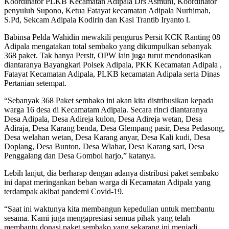
Koordinator PLKB Kecamatan Adipala Drs Asmuni, Koordinator
penyuluh Supono, Ketua Fatayat kecamatan Adipala Nurhimah,
S.Pd, Sekcam Adipala Kodirin dan Kasi Trantib Iryanto l.
Babinsa Pelda Wahidin mewakili pengurus Persit KCK Ranting 08
Adipala mengatakan total sembako yang dikumpulkan sebanyak
368 paket. Tak hanya Persit, OPW lain juga turut mendonasikan
diantaranya Bayangkari Polsek Adipala, PKK Kecamatan Adipala ,
Fatayat Kecamatan Adipala, PLKB kecamatan Adipala serta Dinas
Pertanian setempat.
“Sebanyak 368 Paket sembako ini akan kita distribusikan kepada
warga 16 desa di Kecamatam Adipala. Secara rinci diantaranya
Desa Adipala, Desa Adireja kulon, Desa Adireja wetan, Desa
Adiraja, Desa Karang benda, Desa Glempang pasir, Desa Pedasong,
Desa welahan wetan, Desa Karang anyar, Desa Kali kudi, Desa
Doplang, Desa Bunton, Desa Wlahar, Desa Karang sari, Desa
Penggalang dan Desa Gombol harjo,” katanya.
Lebih lanjut, dia berharap dengan adanya distribusi paket sembako
ini dapat meringankan beban warga di Kecamatan Adipala yang
terdampak akibat pandemi Covid-19.
“Saat ini waktunya kita membangun kepedulian untuk membantu
sesama. Kami juga mengapresiasi semua pihak yang telah
membantu donasi paket sembako yang sekarang ini menjadi