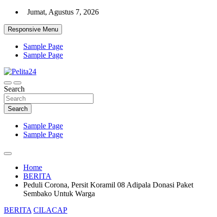
Skip
Jumat, Agustus 7, 2026
to
content
Responsive Menu
Sample Page
Sample Page
Aktual, Mendalam dan Terpercaya
Search
Pelita24
Search
Sample Page
Sample Page
Home
BERITA
Peduli Corona, Persit Koramil 08 Adipala Donasi Paket
Sembako Untuk Warga
BERITA
CILACAP