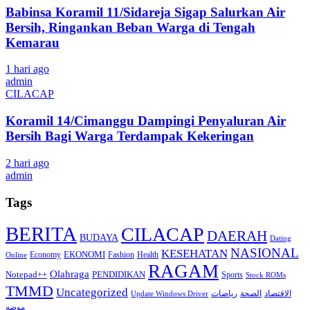
Babinsa Koramil 11/Sidareja Sigap Salurkan Air
Bersih, Ringankan Beban Warga di Tengah
Kemarau
1 hari ago
admin
CILACAP
Koramil 14/Cimanggu Dampingi Penyaluran Air
Bersih Bagi Warga Terdampak Kekeringan
2 hari ago
admin
Tags
BERITA
CILACAP
DAERAH
BUDAYA
Dating
NASIONAL
KESEHATAN
EKONOMI
Economy
Fashion
Health
Online
RAGAM
Olahraga
Notepad++
PENDIDIKAN
Sports
Stock ROMs
TMMD
Uncategorized
الاقتصاد
الصحة
رياضات
Update Windows Driver
موضه