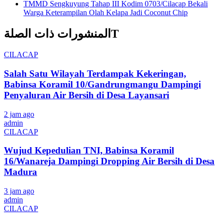
TMMD Sengkuyung Tahap III Kodim 0703/Cilacap Bekali
Warga Keterampilan Olah Kelapa Jadi Coconut Chip
المنشورات ذات الصلةT
CILACAP
Salah Satu Wilayah Terdampak Kekeringan,
Babinsa Koramil 10/Gandrungmangu Dampingi
Penyaluran Air Bersih di Desa Layansari
2 jam ago
admin
CILACAP
Wujud Kepedulian TNI, Babinsa Koramil
16/Wanareja Dampingi Dropping Air Bersih di Desa
Madura
3 jam ago
admin
CILACAP