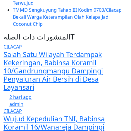
Terwujud
TMMD Sengkuyung Tahap III Kodim 0703/Cilacap
Bekali Warga Keterampilan Olah Kelapa Jadi
Coconut Chip
المنشورات ذات الصلةT
CILACAP
Salah Satu Wilayah Terdampak
Kekeringan, Babinsa Koramil
10/Gandrungmangu Dampingi
Penyaluran Air Bersih di Desa
Layansari
2 hari ago
admin
CILACAP
Wujud Kepedulian TNI, Babinsa
Koramil 16/Wanareja Dampingi