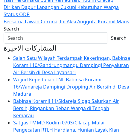
Navigasi
Dirikan Dapur Lapangan Cukupi Kebutuhan Warga
pos
Status ODP
Bersama Lawan Corona, Ini Aksi Anggota Koramil Maos
Search
Search
المشاركات الاخيرة
Salah Satu Wilayah Terdampak Kekeringan, Babinsa
Koramil 10/Gandrungmangu Dampingi Penyaluran
Air Bersih di Desa Layansari
Wujud Kepedulian TNI, Babinsa Koramil
16/Wanareja Dampingi Dropping Air Bersih di Desa
Madura
Babinsa Koramil 11/Sidareja Sigap Salurkan Air
Bersih, Ringankan Beban Warga di Tengah
Kemarau
Satgas TMMD Kodim 0703/Cilacap Mulai
Pengecatan RTLH Hardiana, Hunian Layak Kian