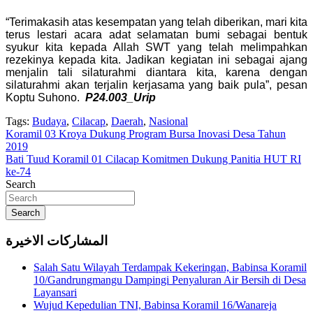
“Terimakasih atas kesempatan yang telah diberikan, mari kita
terus lestari acara adat selamatan bumi sebagai bentuk
syukur kita kepada Allah SWT yang telah melimpahkan
rezekinya kepada kita. Jadikan kegiatan ini sebagai ajang
menjalin tali silaturahmi diantara kita, karena dengan
silaturahmi akan terjalin kerjasama yang baik pula”, pesan
Koptu Suhono.
P24.003_Urip
Tags:
Budaya
,
Cilacap
,
Daerah
,
Nasional
Navigasi
Koramil 03 Kroya Dukung Program Bursa Inovasi Desa Tahun
2019
pos
Bati Tuud Koramil 01 Cilacap Komitmen Dukung Panitia HUT RI
ke-74
Search
Search
المشاركات الاخيرة
Salah Satu Wilayah Terdampak Kekeringan, Babinsa Koramil
10/Gandrungmangu Dampingi Penyaluran Air Bersih di Desa
Layansari
Wujud Kepedulian TNI, Babinsa Koramil 16/Wanareja