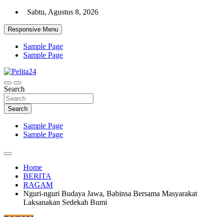
Skip
Sabtu, Agustus 8, 2026
to
content
Responsive Menu
Sample Page
Sample Page
Aktual, Mendalam dan Terpercaya
Search
Pelita24
Search
Sample Page
Sample Page
Home
BERITA
RAGAM
Nguri-nguri Budaya Jawa, Babinsa Bersama Masyarakat
Laksanakan Sedekah Bumi