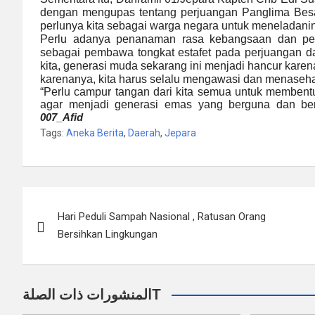
dengan mengupas tentang perjuangan Panglima Bes
perlunya kita sebagai warga negara untuk meneladani
Perlu adanya penanaman rasa kebangsaan dan pe
sebagai pembawa tongkat estafet pada perjuangan d
kita, generasi muda sekarang ini menjadi hancur karen
karenanya, kita harus selalu mengawasi dan menasehat
“Perlu campur tangan dari kita semua untuk membentu
agar menjadi generasi emas yang berguna dan ber
007_
Afid
Tags:
Aneka Berita
,
Daerah
,
Jepara
Navigasi
Hari Peduli Sampah Nasional , Ratusan Orang
pos
Bersihkan Lingkungan
المنشورات ذات الصلةT