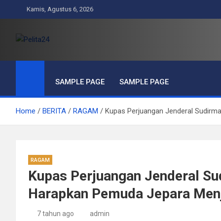
Skip
Kamis, Agustus 6, 2026
to
content
Pelita24
Aktual, Mendalam dan Terpercaya
SAMPLE PAGE
SAMPLE PAGE
Home
BERITA
RAGAM
Kupas Perjuangan Jenderal Sudirm
RAGAM
Kupas Perjuangan Jenderal Su
Harapkan Pemuda Jepara Menj
7 tahun ago
admin