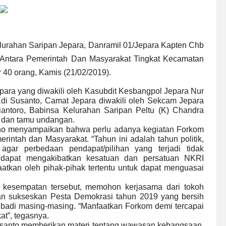
elurahan Saripan Jepara, Danramil 01/Jepara Kapten Chb
 Antara Pemerintah Dan Masyarakat Tingkat Kecamatan
 40 orang, Kamis (21/02/2019).
ara yang diwakili oleh Kasubdit Kesbangpol Jepara Nur
di Susanto, Camat Jepara diwakili oleh Sekcam Jepara
giantoro, Babinsa Kelurahan Saripan Peltu (K) Chandra
 dan tamu undangan.
ono menyampaikan bahwa perlu adanya kegiatan Forkom
rintah dan Masyarakat. “Tahun ini adalah tahun politik,
gar perbedaan pendapat/pilihan yang terjadi tidak
dapat mengakibatkan kesatuan dan persatuan NKRI
aatkan oleh pihak-pihak tertentu untuk dapat menguasai
 kesempatan tersebut, memohon kerjasama dari tokoh
kan sukseskan Pesta Demokrasi tahun 2019 yang bersih
ribadi masing-masing. “Manfaatkan Forkom demi tercapai
t”, tegasnya.
usanto memberikan materi tentang wawasan kebangsaan,