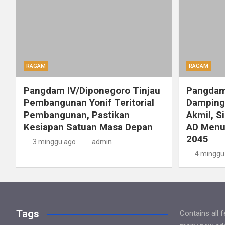
RAGAM
RAGAM
Pangdam IV/Diponegoro Tinjau
Pangdam
Pembangunan Yonif Teritorial
Dampingi
Pembangunan, Pastikan
Akmil, S
Kesiapan Satuan Masa Depan
AD Menu
2045
3 minggu ago
admin
4 minggu
Tags
Contains all 