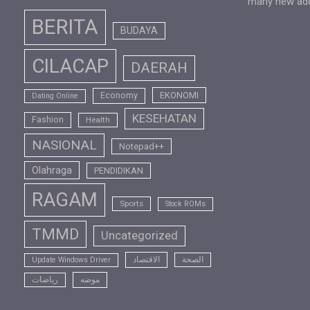
many new addi
BERITA
BUDAYA
CILACAP
DAERAH
EKONOMI
Economy
Dating Online
KESEHATAN
Fashion
Health
NASIONAL
Notepad++
Olahraga
PENDIDIKAN
RAGAM
Sports
Stock ROMs
TMMD
Uncategorized
الصحة
الاقتصاد
Update Windows Driver
موضه
رياضات