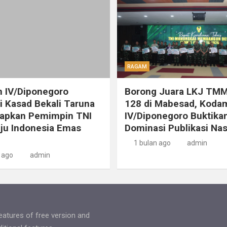
RAGAM
 IV/Diponegoro
Borong Juara LKJ TMM
 Kasad Bekali Taruna
128 di Mabesad, Koda
iapkan Pemimpin TNI
IV/Diponegoro Buktika
ju Indonesia Emas
Dominasi Publikasi Nas
1 bulan ago
admin
 ago
admin
features of free version and