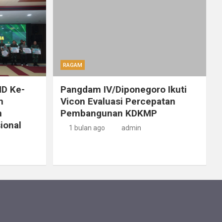
RAGAM
D Ke-
Pangdam IV/Diponegoro Ikuti
m
Vicon Evaluasi Percepatan
n
Pembangunan KDKMP
ional
1 bulan ago
admin