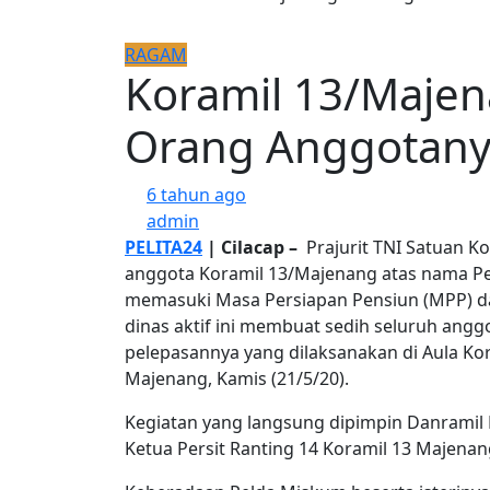
RAGAM
Koramil 13/Majen
Orang Anggotanya
6 tahun ago
admin
PELITA24
| Cilacap –
Prajurit TNI Satuan Ko
anggota Koramil 13/Majenang atas nama Pel
memasuki Masa Persiapan Pensiun (MPP) da
dinas aktif ini membuat sedih seluruh anggo
pelepasannya yang dilaksanakan di Aula Ko
Majenang, Kamis (21/5/20).
Kegiatan yang langsung dipimpin Danramil K
Ketua Persit Ranting 14 Koramil 13 Majenan