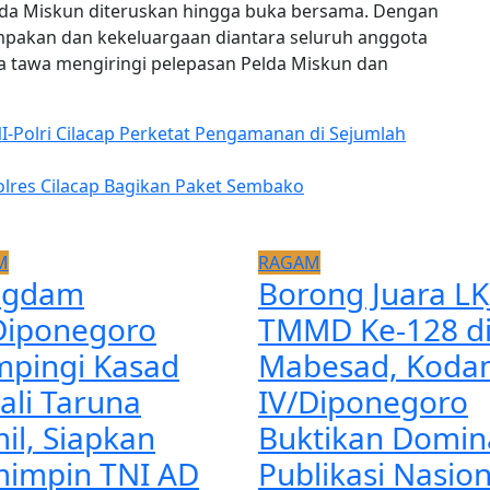
lda Miskun diteruskan hingga buka bersama. Dengan
akan dan kekeluargaan diantara seluruh anggota
a tawa mengiringi pelepasan Pelda Miskun dan
NI-Polri Cilacap Perketat Pengamanan di Sejumlah
olres Cilacap Bagikan Paket Sembako
M
RAGAM
ngdam
Borong Juara LK
Diponegoro
TMMD Ke-128 d
pingi Kasad
Mabesad, Koda
ali Taruna
IV/Diponegoro
il, Siapkan
Buktikan Domin
impin TNI AD
Publikasi Nasion