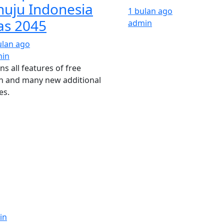
uju Indonesia
1 bulan ago
s 2045
admin
ulan ago
in
ns all features of free
n and many new additional
es.
in