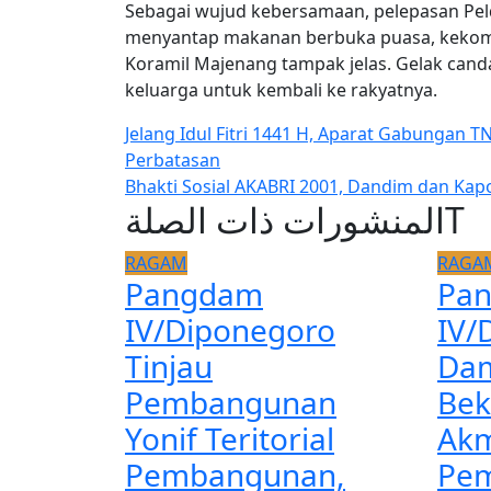
Sebagai wujud kebersamaan, pelepasan Pe
menyantap makanan berbuka puasa, kekomp
Koramil Majenang tampak jelas. Gelak cand
keluarga untuk kembali ke rakyatnya.
Navigasi
Jelang Idul Fitri 1441 H, Aparat Gabungan T
Perbatasan
pos
Bhakti Sosial AKABRI 2001, Dandim dan Kap
المنشورات ذات الصلةT
RAGAM
RAGA
Pangdam
Pa
IV/Diponegoro
IV/
Tinjau
Dam
Pembangunan
Bek
Yonif Teritorial
Akm
Pembangunan,
Pem