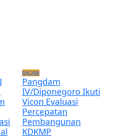
RAGAM
J
Pangdam
i
IV/Diponegoro Ikuti
m
Vicon Evaluasi
Percepatan
asi
Pembangunan
al
KDKMP