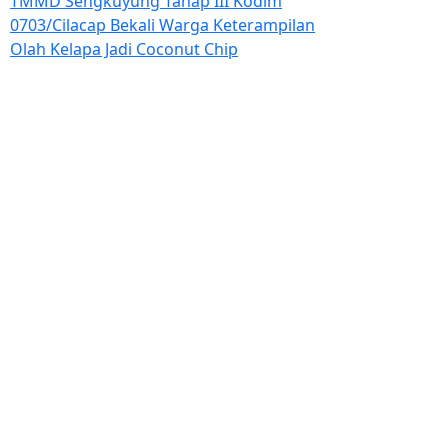
TMMD Sengkuyung Tahap III Kodim
0703/Cilacap Bekali Warga Keterampilan
Olah Kelapa Jadi Coconut Chip