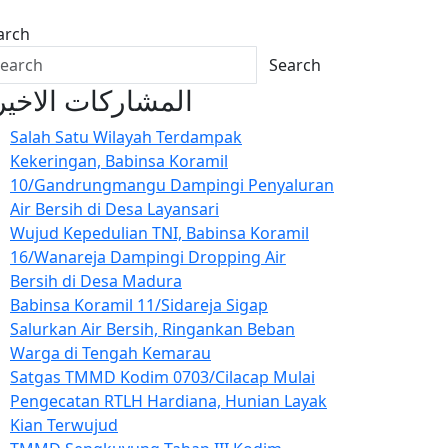
arch
Search
المشاركات الاخير
Salah Satu Wilayah Terdampak
Kekeringan, Babinsa Koramil
10/Gandrungmangu Dampingi Penyaluran
Air Bersih di Desa Layansari
Wujud Kepedulian TNI, Babinsa Koramil
16/Wanareja Dampingi Dropping Air
Bersih di Desa Madura
Babinsa Koramil 11/Sidareja Sigap
Salurkan Air Bersih, Ringankan Beban
Warga di Tengah Kemarau
Satgas TMMD Kodim 0703/Cilacap Mulai
Pengecatan RTLH Hardiana, Hunian Layak
Kian Terwujud