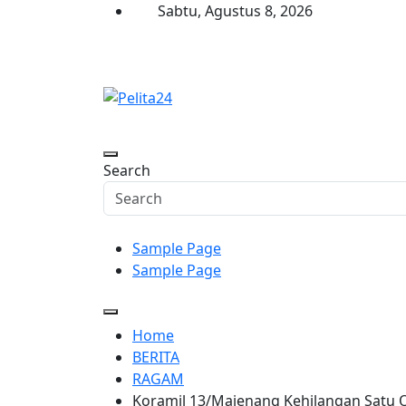
Skip
Sabtu, Agustus 8, 2026
to
content
Pelita24
Aktual, Mendalam dan Terpercaya
Search
Sample Page
Sample Page
Home
BERITA
RAGAM
Koramil 13/Majenang Kehilangan Satu O