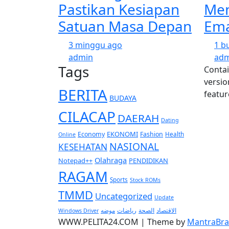
Pastikan Kesiapan
Men
Satuan Masa Depan
Ema
3 minggu ago
1 b
admin
adm
Tags
Contai
versio
BERITA
featur
BUDAYA
CILACAP
DAERAH
Dating
EKONOMI
Economy
Fashion
Health
Online
NASIONAL
KESEHATAN
Olahraga
Notepad++
PENDIDIKAN
RAGAM
Sports
Stock ROMs
TMMD
Uncategorized
Update
الاقتصاد
موضه
الصحة
رياضات
Windows Driver
WWW.PELITA24.COM | Theme by
MantraBra