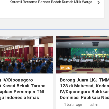
Koramil Bersama Baznas Bedah Rumah Milik Warga
RAGAM
 IV/Diponegoro
Borong Juara LKJ TMM
 Kasad Bekali Taruna
128 di Mabesad, Koda
iapkan Pemimpin TNI
IV/Diponegoro Buktika
ju Indonesia Emas
Dominasi Publikasi Nas
1 bulan ago
admin