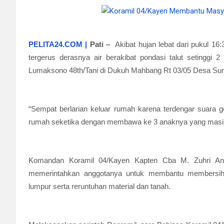
PELITA24.COM |
Pati
–
Akibat hujan lebat dari pukul 16
tergerus derasnya air berakibat pondasi talut setingg
Lumaksono 48th/Tani di Dukuh Mahbang Rt 03/05 Desa Su
“Sempat berlarian keluar rumah karena terdengar suara
rumah seketika dengan membawa ke 3 anaknya yang masih ke
Komandan Koramil 04/Kayen Kapten Cba M. Zuhri Anto
memerintahkan anggotanya untuk membantu membersihk
lumpur serta reruntuhan material dan tanah.