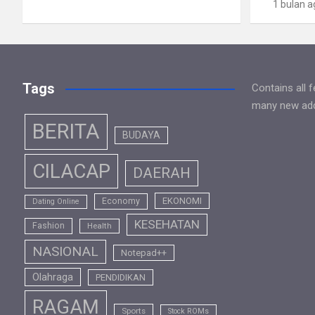
1 bulan a
Tags
Contains all 
many new addi
BERITA
BUDAYA
CILACAP
DAERAH
EKONOMI
Economy
Dating Online
KESEHATAN
Fashion
Health
NASIONAL
Notepad++
Olahraga
PENDIDIKAN
RAGAM
Sports
Stock ROMs