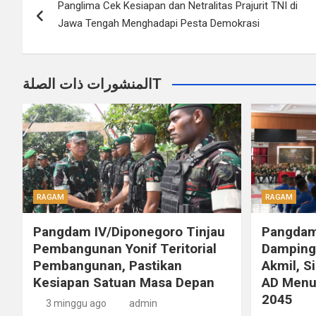
Panglima Cek Kesiapan dan Netralitas Prajurit TNI di
pos
Jawa Tengah Menghadapi Pesta Demokrasi
المنشورات ذات الصلةT
RAGAM
RAGAM
Pangdam IV/Diponegoro Tinjau
Pangdam
Pembangunan Yonif Teritorial
Dampingi
Pembangunan, Pastikan
Akmil, S
Kesiapan Satuan Masa Depan
AD Menu
2045
3 minggu ago
admin