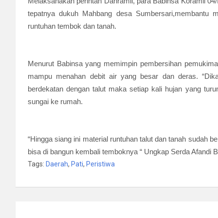
Melaksanakan perintah Danramil, para Babinsa Koramil 04/K
tepatnya dukuh Mahbang desa Sumbersari,membantu m
runtuhan tembok dan tanah.
Menurut Babinsa yang memimpin pembersihan pemukiman r
mampu menahan debit air yang besar dan deras. “Dika
berdekatan dengan talut maka setiap kali hujan yang turun
sungai ke rumah.
“Hingga siang ini material runtuhan talut dan tanah sudah 
bisa di bangun kembali temboknya “ Ungkap Serda Afandi 
Tags:
Daerah
,
Pati
,
Peristiwa
Navigasi