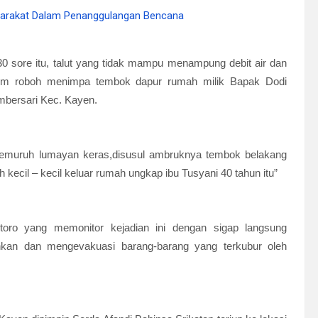
:30 sore itu, talut yang tidak mampu menampung debit air dan
i 2 m roboh menimpa tembok dapur rumah milik Bapak Dodi
mbersari Kec. Kayen.
 gemuruh lumayan keras,disusul ambruknya tembok belakang
cil – kecil keluar rumah ungkap ibu Tusyani 40 tahun itu”
ro yang memonitor kejadian ini dengan sigap langsung
an dan mengevakuasi barang-barang yang terkubur oleh