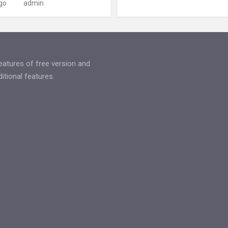
go
admin
features of free version and
tional features.