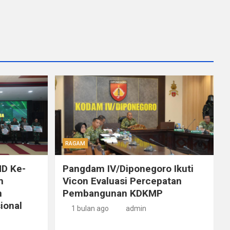
RAGAM
D Ke-
Pangdam IV/Diponegoro Ikuti
m
Vicon Evaluasi Percepatan
n
Pembangunan KDKMP
ional
1 bulan ago
admin