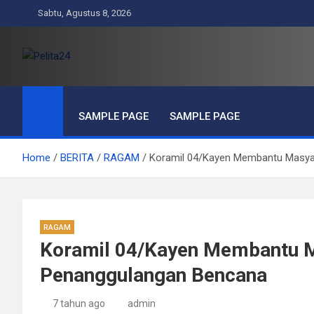
Skip
Sabtu, Agustus 8, 2026
to
content
Pelita24
Aktual, Mendalam dan Terpercaya
SAMPLE PAGE
SAMPLE PAGE
Home
BERITA
RAGAM
Koramil 04/Kayen Membantu Masya
RAGAM
Koramil 04/Kayen Membantu 
Penanggulangan Bencana
7 tahun ago
admin