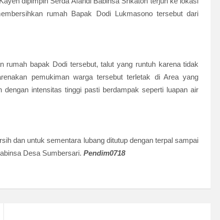
ayen dipimpin Serda Afandi Babinsa Srikaton terjun ke lokasi
embersihkan rumah Bapak Dodi Lukmasono tersebut dari
umah bapak Dodi tersebut, talut yang runtuh karena tidak
renakan pemukiman warga tersebut terletak di Area yang
 dengan intensitas tinggi pasti berdampak seperti luapan air
bersih dan untuk sementara lubang ditutup dengan terpal sampai
Babinsa Desa Sumbersari.
Pendim0718