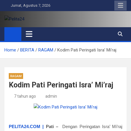
Skip
Jumat, Agustus 7, 2026
to
content
Pelita24
Aktual, Mendalam dan Terpercaya
Home
BERITA
RAGAM
Kodim Pati Peringati Isra’ Mi’raj
RAGAM
Kodim Pati Peringati Isra’ Mi’raj
7 tahun ago
admin
PELITA24.COM |
Pati
–
Dengan Peringatan Isra’ Mi’raj