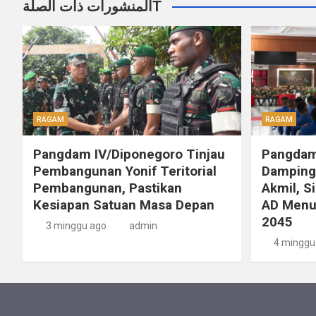
المنشورات ذات الصلةT
RAGAM
RAGAM
Pangdam IV/Diponegoro Tinjau
Pangdam
Pembangunan Yonif Teritorial
Dampingi
Pembangunan, Pastikan
Akmil, S
Kesiapan Satuan Masa Depan
AD Menu
2045
3 minggu ago
admin
4 minggu