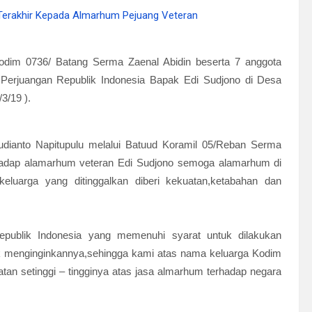
odim 0736/ Batang Serma Zaenal Abidin beserta 7 anggota
Perjuangan Republik Indonesia Bapak Edi Sudjono di Desa
3/19 ).
dianto Napitupulu melalui Batuud Koramil 05/Reban Serma
hadap alamarhum veteran Edi Sudjono semoga alamarhum di
luarga yang ditinggalkan diberi kekuatan,ketabahan dan
ublik Indonesia yang memenuhi syarat untuk dilakukan
ak menginginkannya,sehingga kami atas nama keluarga Kodim
n setinggi – tingginya atas jasa almarhum terhadap negara