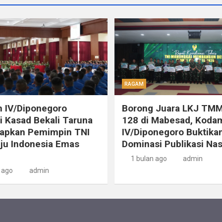
RAGAM
 IV/Diponegoro
Borong Juara LKJ TMM
 Kasad Bekali Taruna
128 di Mabesad, Koda
iapkan Pemimpin TNI
IV/Diponegoro Buktika
ju Indonesia Emas
Dominasi Publikasi Nas
1 bulan ago
admin
 ago
admin