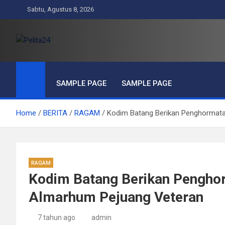
Skip
Sabtu, Agustus 8, 2026
to
content
Pelita24
Aktual, Mendalam dan Terpercaya
SAMPLE PAGE
SAMPLE PAGE
Home
BERITA
RAGAM
Kodim Batang Berikan Penghormata
RAGAM
Kodim Batang Berikan Pengho
Almarhum Pejuang Veteran
7 tahun ago
admin