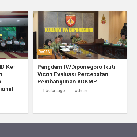
RAGAM
D Ke-
Pangdam IV/Diponegoro Ikuti
m
Vicon Evaluasi Percepatan
n
Pembangunan KDKMP
ional
1 bulan ago
admin