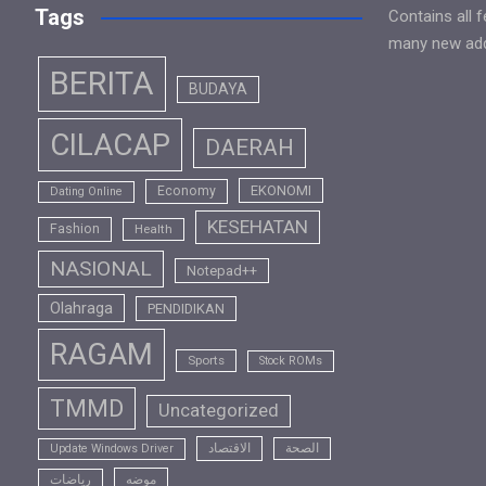
Tags
Contains all 
many new addi
BERITA
BUDAYA
CILACAP
DAERAH
EKONOMI
Economy
Dating Online
KESEHATAN
Fashion
Health
NASIONAL
Notepad++
Olahraga
PENDIDIKAN
RAGAM
Sports
Stock ROMs
TMMD
Uncategorized
الصحة
الاقتصاد
Update Windows Driver
موضه
رياضات