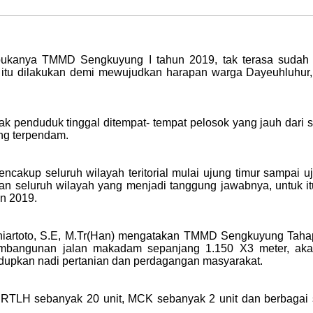
dibukanya TMMD Sengkuyung I tahun 2019, tak terasa sudah
 itu dilakukan demi mewujudkan harapan warga Dayeuhluhur, u
nyak penduduk tinggal ditempat- tempat pelosok yang jauh dar
ang terpendam.
kup seluruh wilayah teritorial mulai ujung timur sampai uj
n seluruh wilayah yang menjadi tanggung jawabnya, untuk it
n 2019.
Yuniartoto, S.E, M.Tr(Han) mengatakan TMMD Sengkuyung Taha
bangunan jalan makadam sepanjang 1.150 X3 meter, akan
upkan nadi pertanian dan perdagangan masyarakat.
LH sebanyak 20 unit, MCK sebanyak 2 unit dan berbagai sasa