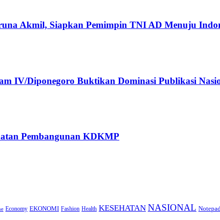
runa Akmil, Siapkan Pemimpin TNI AD Menuju Indo
 IV/Diponegoro Buktikan Dominasi Publikasi Nasi
rcepatan Pembangunan KDKMP
NASIONAL
KESEHATAN
EKONOMI
Notepa
Economy
Fashion
Health
ne