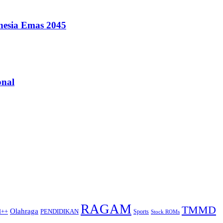
nesia Emas 2045
onal
RAGAM
TMMD
Olahraga
d++
PENDIDIKAN
Sports
Stock ROMs