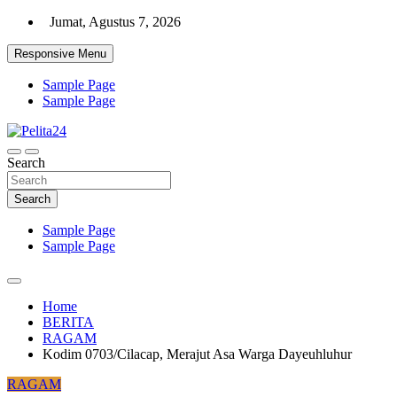
Skip
Jumat, Agustus 7, 2026
to
content
Responsive Menu
Sample Page
Sample Page
Aktual, Mendalam dan Terpercaya
Search
Pelita24
Search
Sample Page
Sample Page
Home
BERITA
RAGAM
Kodim 0703/Cilacap, Merajut Asa Warga Dayeuhluhur
RAGAM