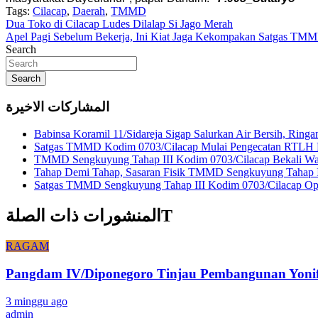
Tags:
Cilacap
,
Daerah
,
TMMD
Navigasi
Dua Toko di Cilacap Ludes Dilalap Si Jago Merah
Apel Pagi Sebelum Bekerja, Ini Kiat Jaga Kekompakan Satgas TM
pos
Search
Search
المشاركات الاخيرة
Babinsa Koramil 11/Sidareja Sigap Salurkan Air Bersih, Rin
Satgas TMMD Kodim 0703/Cilacap Mulai Pengecatan RTLH H
TMMD Sengkuyung Tahap III Kodim 0703/Cilacap Bekali War
Tahap Demi Tahap, Sasaran Fisik TMMD Sengkuyung Tahap I
Satgas TMMD Sengkuyung Tahap III Kodim 0703/Cilacap Opti
المنشورات ذات الصلةT
RAGAM
Pangdam IV/Diponegoro Tinjau Pembangunan Yonif 
3 minggu ago
admin