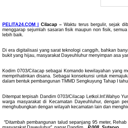
PELITA24.COM |
Cilacap –
Waktu terus bergulir, sejak 
menggarap sejumlah sasaran fisik maupun non fisik, semua
lebih baik.
Di era digitalisasi yang sarat teknologi canggih, bahkan ba
bukit yang hijau, masyarakat Dayeuhluhur menyimpan asa y
Kodim 0703/Cilacap sebagai Komando kewilayahan yang menca
memprihatinkan disana. Sebagai konsekunsi untuk memajuka
dalam bentuk pembangunan TMMD Sengkuyung Tahap I tahu
Ditempat terpisah Dandim 0703/Cilacap Letkol.Inf.Wahyo 
warga masyarakat di Kecamatan Dayeuhluhur, dengan pem
menghubungkan dengan wilayah kecamatan lain dan menghid
“Ditambah pembangunan talud sepanjang 95 meter, Rehab RT
masyarakat Dayeuluhur”, papar Dandim.
P.008_Sutaryo