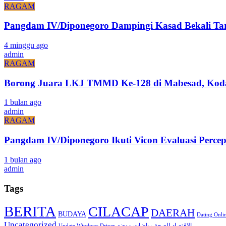
RAGAM
Pangdam IV/Diponegoro Dampingi Kasad Bekali Ta
4 minggu ago
admin
RAGAM
Borong Juara LKJ TMMD Ke-128 di Mabesad, Kodam
1 bulan ago
admin
RAGAM
Pangdam IV/Diponegoro Ikuti Vicon Evaluasi Pe
1 bulan ago
admin
Tags
BERITA
CILACAP
DAERAH
BUDAYA
Dating Onli
Uncategorized
الاقتصاد
موضه
الصحة
رياضات
Update Windows Driver