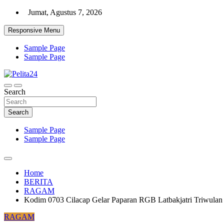
Skip
Jumat, Agustus 7, 2026
to
content
Responsive Menu
Sample Page
Sample Page
Aktual, Mendalam dan Terpercaya
Search
Pelita24
Search
Sample Page
Sample Page
Home
BERITA
RAGAM
Kodim 0703 Cilacap Gelar Paparan RGB Latbakjatri Triwulan
RAGAM