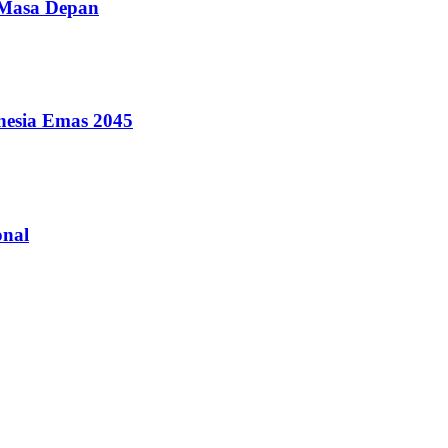
 Masa Depan
nesia Emas 2045
onal