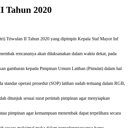
II Tahun 2020
i) Triwulan II Tahun 2020 yang dipimpin Kepala Staf Mayor Inf
n menembak rencananya akan dilaksanakan dalam waktu dekat, pada
ikan gambaran kepada Pimpinan Umum Latihan (Pimulat) dalam hal
a standar operasi prosedur (SOP) latihan sudah tertuang dalam RGB,
ah ditunjuk sesuai surat perintah pimpinan agar menyiapkan
atau pimpinan agar kemampuan menembak dapat terpelihara secara
erarah secara maksimal maka dalam penyelenggaraanya harus