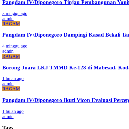
Pangdam IV/Diponegoro Tinjau Pembangunan Yonif 
3 minggu ago
admin
RAGAM
Pangdam IV/Diponegoro Dampingi Kasad Bekali Ta
4 minggu ago
admin
RAGAM
Borong Juara LKJ TMMD Ke-128 di Mabesad, Kodam
1 bulan ago
admin
RAGAM
Pangdam IV/Diponegoro Ikuti Vicon Evaluasi Pe
1 bulan ago
admin
Tags