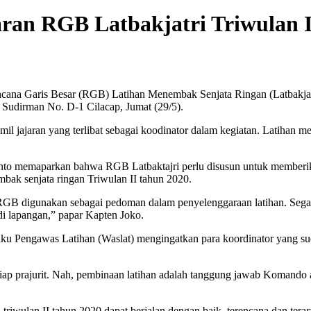
ran RGB Latbakjatri Triwulan 
ana Garis Besar (RGB) Latihan Menembak Senjata Ringan (Latbakjatr
Sudirman No. D-1 Cilacap, Jumat (29/5).
amil jajaran yang terlibat sebagai koodinator dalam kegiatan. Latiha
anto memaparkan bahwa RGB Latbaktajri perlu disusun untuk member
ak senjata ringan Triwulan II tahun 2020.
RGB digunakan sebagai pedoman dalam penyelenggaraan latihan. Segal
di lapangan,” papar Kapten Joko.
ku Pengawas Latihan (Waslat) mengingatkan para koordinator yang sud
ap prajurit. Nah, pembinaan latihan adalah tanggung jawab Komando 
an triwulan II tahun 2020 dapat berjalan dengan baik, terencana dan t