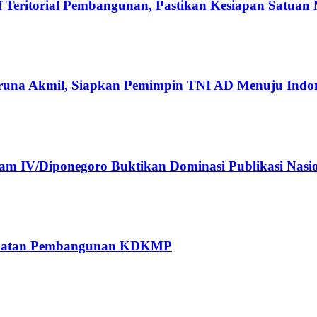
Teritorial Pembangunan, Pastikan Kesiapan Satuan
runa Akmil, Siapkan Pemimpin TNI AD Menuju Indo
 IV/Diponegoro Buktikan Dominasi Publikasi Nasi
rcepatan Pembangunan KDKMP