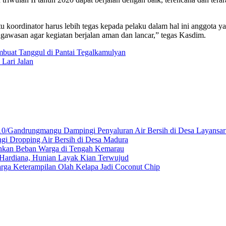
k itu koordinator harus lebih tegas kepada pelaku dalam hal ini ang
ngawasan agar kegiatan berjalan aman dan lancar,” tegas Kasdim.
buat Tanggul di Pantai Tegalkamulyan
Lari Jalan
10/Gandrungmangu Dampingi Penyaluran Air Bersih di Desa Layansar
gi Dropping Air Bersih di Desa Madura
gankan Beban Warga di Tengah Kemarau
ardiana, Hunian Layak Kian Terwujud
ga Keterampilan Olah Kelapa Jadi Coconut Chip