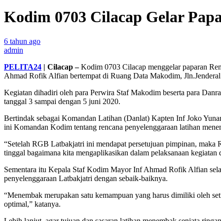
Kodim 0703 Cilacap Gelar Papa
6 tahun ago
admin
PELITA24
|
Cilacap –
Kodim 0703 Cilacap menggelar paparan Renc
Ahmad Rofik Alfian bertempat di Ruang Data Makodim, Jln.Jenderal 
Kegiatan dihadiri oleh para Perwira Staf Makodim beserta para Danr
tanggal 3 sampai dengan 5 juni 2020.
Bertindak sebagai Komandan Latihan (Danlat) Kapten Inf Joko Yun
ini Komandan Kodim tentang rencana penyelenggaraan latihan menemb
“Setelah RGB Latbakjatri ini mendapat persetujuan pimpinan, maka 
tinggal bagaimana kita mengaplikasikan dalam pelaksanaan kegiatan 
Sementara itu Kepala Staf Kodim Mayor Inf Ahmad Rofik Alfian sela
penyelenggaraan Latbakjatri dengan sebaik-baiknya.
“Menembak merupakan satu kemampuan yang harus dimiliki oleh seti
optimal,” katanya.
Lebih lanjut, agar tujuan dan sasaran latihan menembak senjata ring