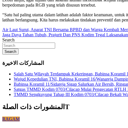
berpedoman pada RGB yang telah disusun tersebut.
“Satu hal paling utama dalam latihan adalah faktor keamanan, untu
latihan berlangsung. Kita harus melakukan tindakan preventif dan pe
Navigasi
Air Laut Surut, Aparat TNI Bersama BPBD dan Warga Kembali Mem
Jaga Daya Tahan Tubuh, Prajurit Dan PNS Kodim Tegal Laksanakan 
pos
Search
Search
المشاركات الاخيرة
Salah Satu Wilayah Terdampak Kekeringan, Babinsa Koramil 
Wujud Kepedulian TNI, Babinsa Koramil 16/Wanareja Dampin
Babinsa Koramil 11/Sidareja Sigap Salurkan Air Bersih, Rin
Satgas TMMD Kodim 0703/Cilacap Mulai Pengecatan RTLH H
TMMD Sengkuyung Tahap III Kodim 0703/Cilacap Bekali War
المنشورات ذات الصلةT
RAGAM