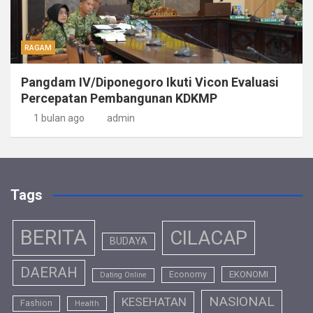
RAGAM
Pangdam IV/Diponegoro Ikuti Vicon Evaluasi
Percepatan Pembangunan KDKMP
1 bulan ago
admin
Tags
BERITA
CILACAP
BUDAYA
DAERAH
EKONOMI
Economy
Dating Online
NASIONAL
KESEHATAN
Fashion
Health