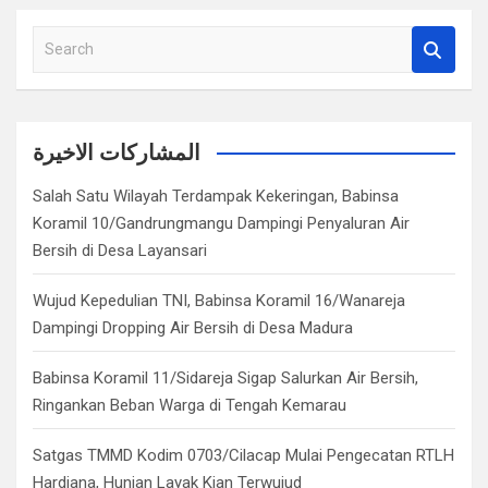
S
e
a
r
c
المشاركات الاخيرة
h
Salah Satu Wilayah Terdampak Kekeringan, Babinsa
Koramil 10/Gandrungmangu Dampingi Penyaluran Air
Bersih di Desa Layansari
Wujud Kepedulian TNI, Babinsa Koramil 16/Wanareja
Dampingi Dropping Air Bersih di Desa Madura
Babinsa Koramil 11/Sidareja Sigap Salurkan Air Bersih,
Ringankan Beban Warga di Tengah Kemarau
Satgas TMMD Kodim 0703/Cilacap Mulai Pengecatan RTLH
Hardiana, Hunian Layak Kian Terwujud