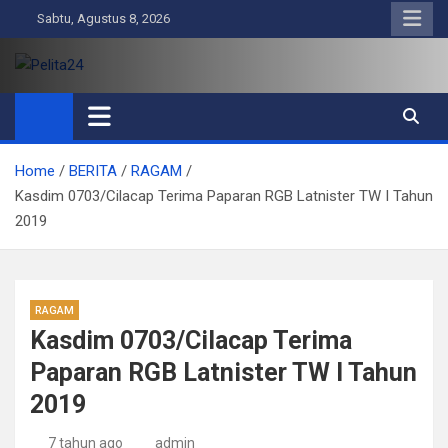
Skip
Sabtu, Agustus 8, 2026
to
content
Pelita24
Aktual, Mendalam dan Terpercaya
Home
BERITA
RAGAM
Kasdim 0703/Cilacap Terima Paparan RGB Latnister TW I Tahun
2019
RAGAM
Kasdim 0703/Cilacap Terima
Paparan RGB Latnister TW I Tahun
2019
7 tahun ago
admin