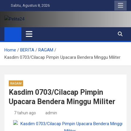
Skip
Sabtu, Agustus 8, 2026
to
content
Pelita24
Aktual, Mendalam dan Terpercaya
Home
BERITA
RAGAM
Kasdim 0703/Cilacap Pimpin Upacara Bendera Minggu Militer
RAGAM
Kasdim 0703/Cilacap Pimpin
Upacara Bendera Minggu Militer
7 tahun ago
admin