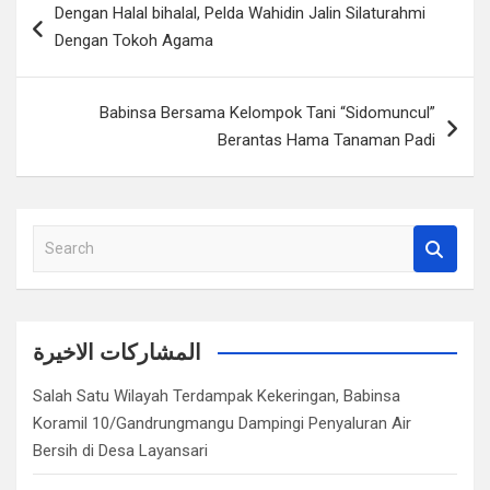
Dengan Halal bihalal, Pelda Wahidin Jalin Silaturahmi
pos
Dengan Tokoh Agama
Babinsa Bersama Kelompok Tani “Sidomuncul”
Berantas Hama Tanaman Padi
S
e
a
r
c
المشاركات الاخيرة
h
Salah Satu Wilayah Terdampak Kekeringan, Babinsa
Koramil 10/Gandrungmangu Dampingi Penyaluran Air
Bersih di Desa Layansari