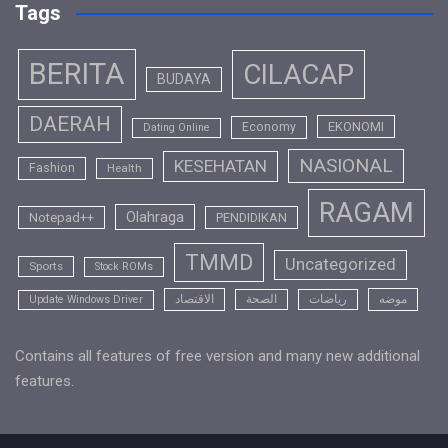
Tags
BERITA
CILACAP
BUDAYA
DAERAH
EKONOMI
Economy
Dating Online
NASIONAL
KESEHATAN
Fashion
Health
RAGAM
Olahraga
Notepad++
PENDIDIKAN
TMMD
Uncategorized
Sports
Stock ROMs
موضه
رياضات
الصحة
الاقتصاد
Update Windows Driver
Contains all features of free version and many new additional
features.