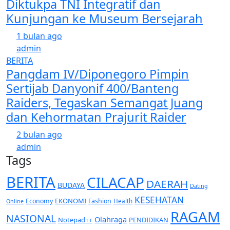
Diktukpa TNI Integratif dan
Kunjungan ke Museum Bersejarah
1 bulan ago
admin
BERITA
Pangdam IV/Diponegoro Pimpin
Sertijab Danyonif 400/Banteng
Raiders, Tegaskan Semangat Juang
dan Kehormatan Prajurit Raider
2 bulan ago
admin
Tags
BERITA
CILACAP
DAERAH
BUDAYA
Dating
KESEHATAN
EKONOMI
Economy
Fashion
Health
Online
RAGAM
NASIONAL
Olahraga
Notepad++
PENDIDIKAN