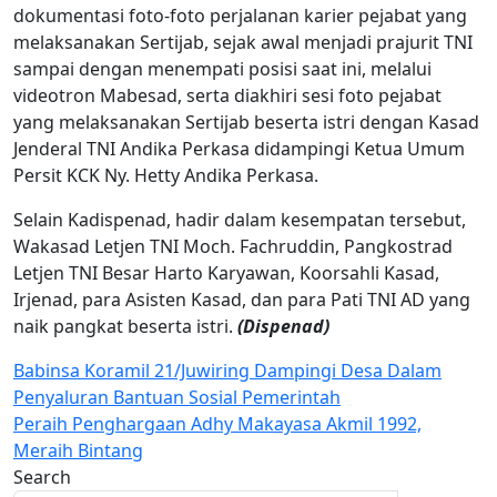
dokumentasi foto-foto perjalanan karier pejabat yang
melaksanakan Sertijab, sejak awal menjadi prajurit TNI
sampai dengan menempati posisi saat ini, melalui
videotron Mabesad, serta diakhiri sesi foto pejabat
yang melaksanakan Sertijab beserta istri dengan Kasad
Jenderal TNI Andika Perkasa didampingi Ketua Umum
Persit KCK Ny. Hetty Andika Perkasa.
Selain Kadispenad, hadir dalam kesempatan tersebut,
Wakasad Letjen TNI Moch. Fachruddin, Pangkostrad
Letjen TNI Besar Harto Karyawan, Koorsahli Kasad,
Irjenad, para Asisten Kasad, dan para Pati TNI AD yang
naik pangkat beserta istri.
(Dispenad)
Navigasi
Babinsa Koramil 21/Juwiring Dampingi Desa Dalam
Penyaluran Bantuan Sosial Pemerintah
pos
Peraih Penghargaan Adhy Makayasa Akmil 1992,
Meraih Bintang
Search