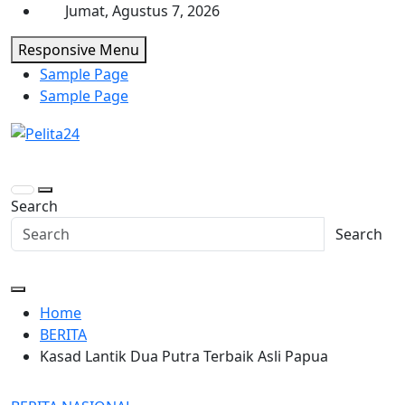
Skip
Jumat, Agustus 7, 2026
to
Responsive Menu
content
Sample Page
Sample Page
Pelita24
Aktual, Mendalam dan Terpercaya
Search
Search
Home
BERITA
Kasad Lantik Dua Putra Terbaik Asli Papua