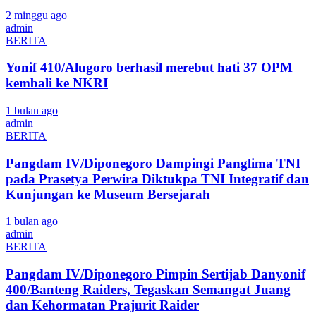
2 minggu ago
admin
BERITA
Yonif 410/Alugoro berhasil merebut hati 37 OPM
kembali ke NKRI
1 bulan ago
admin
BERITA
Pangdam IV/Diponegoro Dampingi Panglima TNI
pada Prasetya Perwira Diktukpa TNI Integratif dan
Kunjungan ke Museum Bersejarah
1 bulan ago
admin
BERITA
Pangdam IV/Diponegoro Pimpin Sertijab Danyonif
400/Banteng Raiders, Tegaskan Semangat Juang
dan Kehormatan Prajurit Raider