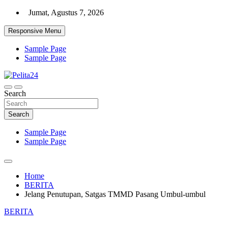
Skip
Jumat, Agustus 7, 2026
to
content
Responsive Menu
Sample Page
Sample Page
Aktual, Mendalam dan Terpercaya
Search
Pelita24
Search
Sample Page
Sample Page
Home
BERITA
Jelang Penutupan, Satgas TMMD Pasang Umbul-umbul
BERITA