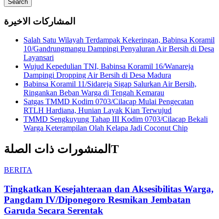
Search
المشاركات الاخيرة
Salah Satu Wilayah Terdampak Kekeringan, Babinsa Koramil
10/Gandrungmangu Dampingi Penyaluran Air Bersih di Desa
Layansari
Wujud Kepedulian TNI, Babinsa Koramil 16/Wanareja
Dampingi Dropping Air Bersih di Desa Madura
Babinsa Koramil 11/Sidareja Sigap Salurkan Air Bersih,
Ringankan Beban Warga di Tengah Kemarau
Satgas TMMD Kodim 0703/Cilacap Mulai Pengecatan
RTLH Hardiana, Hunian Layak Kian Terwujud
TMMD Sengkuyung Tahap III Kodim 0703/Cilacap Bekali
Warga Keterampilan Olah Kelapa Jadi Coconut Chip
المنشورات ذات الصلةT
BERITA
Tingkatkan Kesejahteraan dan Aksesibilitas Warga,
Pangdam IV/Diponegoro Resmikan Jembatan
Garuda Secara Serentak