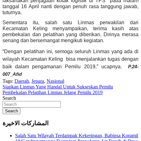
laksanakan penjagaan kotak logistik di TPS pada malam
tanggal 16 April nanti dengan penuh rasa tanggung jawab,
tuturnya.
Sementara itu, salah satu Linmas perwakilan dari
Kecamatan Keling menyampaikan, terima kasih atas
pembekalan dan pelatihan yang diberikan. Dirinya merasa
senang dan bersemangat mengikuti kegiatan.
“Dengan pelatihan ini, semoga seluruh Linmas yang ada di
wilayah Kecamatan Keling
bisa menjalankan tugas dengan
baik dalam pengamanan Pemilu 2019,” ucapnya.
P.24-
007_
Afid
Tags:
Daerah
,
Jepara
,
Nasional
Navigasi
Siapkan Linmas Yang Handal Untuk Sukseskan Pemilu
Pembekalan Pelatihan Linmas Jelang Pemilu 2019
pos
Search
Search
المشاركات الاخيرة
Salah Satu Wilayah Terdampak Kekeringan, Babinsa Koramil