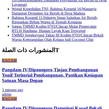
10/Gandrungmangu Dampingi Penyaluran Air Bersih di Desa
Layansari
Wujud Kepedulian TNI, Babinsa Koramil 16/Wanareja
Dampingi Dropping Air Bersih di Desa Madura
Babinsa Koramil 11/Sidareja Sigap Salurkan Air Bersih,
Ringankan Beban Warga di Tengah Kemarau
Satgas TMMD Kodim 0703/Cilacap Mulai Pengecatan
RTLH Hardiana, Hunian Layak Kian Terwujud
TMMD Sengkuyung Tahap III Kodim 0703/Cilacap Bekali
Warga Keterampilan Olah Kelapa Jadi Coconut Chip
المنشورات ذات الصلةT
RAGAM
Pangdam IV/Diponegoro Tinjau Pembangunan
Yonif Teritorial Pembangunan, Pastikan Kesiapan
Satuan Masa Depan
3 minggu ago
admin
RAGAM
Pangdam IV/Diponegoro Dampingi Kasad Bekali