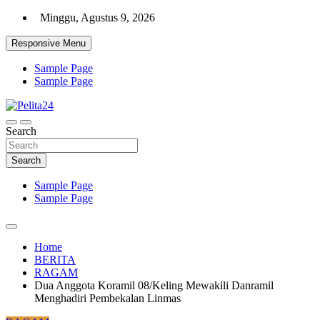
Skip
Minggu, Agustus 9, 2026
to
content
Responsive Menu
Sample Page
Sample Page
Aktual, Mendalam dan Terpercaya
Search
Pelita24
Search
Sample Page
Sample Page
Home
BERITA
RAGAM
Dua Anggota Koramil 08/Keling Mewakili Danramil
Menghadiri Pembekalan Linmas