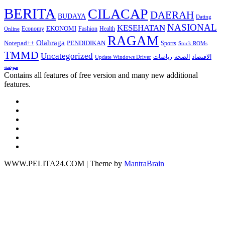
BERITA
CILACAP
DAERAH
BUDAYA
Dating
NASIONAL
KESEHATAN
EKONOMI
Economy
Fashion
Health
Online
RAGAM
Olahraga
Notepad++
PENDIDIKAN
Sports
Stock ROMs
TMMD
Uncategorized
الاقتصاد
الصحة
رياضات
Update Windows Driver
موضه
Contains all features of free version and many new additional
features.
WWW.PELITA24.COM | Theme by
MantraBrain