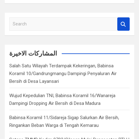
S
e
a
r
c
المشاركات الاخيرة
h
Salah Satu Wilayah Terdampak Kekeringan, Babinsa
Koramil 10/Gandrungmangu Dampingi Penyaluran Air
Bersih di Desa Layansari
Wujud Kepedulian TNI, Babinsa Koramil 16/Wanareja
Dampingi Dropping Air Bersih di Desa Madura
Babinsa Koramil 11/Sidareja Sigap Salurkan Air Bersih,
Ringankan Beban Warga di Tengah Kemarau