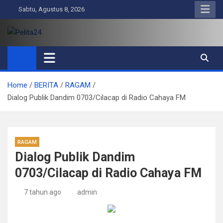
Skip
Sabtu, Agustus 8, 2026
to
content
Pelita24
Aktual, Mendalam dan Terpercaya
Home
BERITA
RAGAM
Dialog Publik Dandim 0703/Cilacap di Radio Cahaya FM
RAGAM
Dialog Publik Dandim
0703/Cilacap di Radio Cahaya FM
7 tahun ago
admin