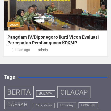
RAGAM
Pangdam IV/Diponegoro Ikuti Vicon Evaluasi
Percepatan Pembangunan KDKMP
1 bulan ago
admin
Tags
BERITA
CILACAP
BUDAYA
DAERAH
EKONOMI
Economy
Dating Online