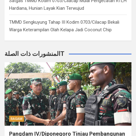
Satgas TMMD Kodim 0703/Cilacap Mulai Pengecatan RTLH
Hardiana, Hunian Layak Kian Terwujud
TMMD Sengkuyung Tahap III Kodim 0703/Cilacap Bekali
Warga Keterampilan Olah Kelapa Jadi Coconut Chip
المنشورات ذات الصلةT
RAGAM
Pangdam IV/Diponegoro Tinjau Pembangunan