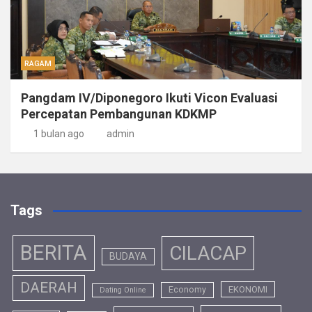
RAGAM
Pangdam IV/Diponegoro Ikuti Vicon Evaluasi
Percepatan Pembangunan KDKMP
1 bulan ago
admin
Tags
BERITA
CILACAP
BUDAYA
DAERAH
EKONOMI
Economy
Dating Online