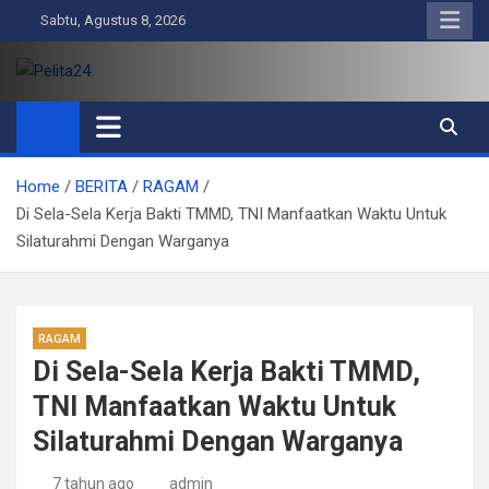
Skip
Sabtu, Agustus 8, 2026
to
content
Pelita24
Aktual, Mendalam dan Terpercaya
Home
BERITA
RAGAM
Di Sela-Sela Kerja Bakti TMMD, TNI Manfaatkan Waktu Untuk
Silaturahmi Dengan Warganya
RAGAM
Di Sela-Sela Kerja Bakti TMMD,
TNI Manfaatkan Waktu Untuk
Silaturahmi Dengan Warganya
7 tahun ago
admin