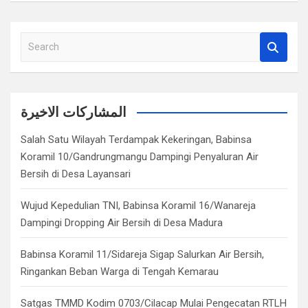
S
e
a
r
c
المشاركات الاخيرة
h
Salah Satu Wilayah Terdampak Kekeringan, Babinsa
Koramil 10/Gandrungmangu Dampingi Penyaluran Air
Bersih di Desa Layansari
Wujud Kepedulian TNI, Babinsa Koramil 16/Wanareja
Dampingi Dropping Air Bersih di Desa Madura
Babinsa Koramil 11/Sidareja Sigap Salurkan Air Bersih,
Ringankan Beban Warga di Tengah Kemarau
Satgas TMMD Kodim 0703/Cilacap Mulai Pengecatan RTLH