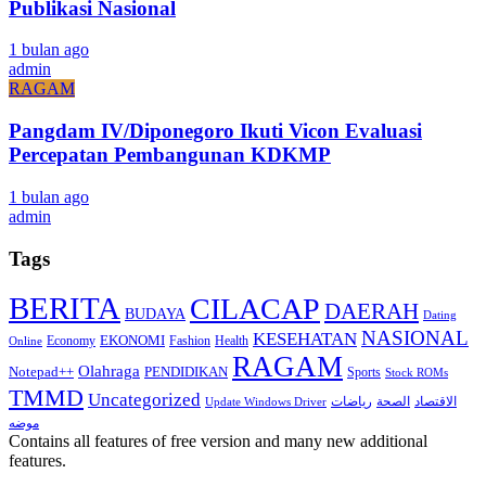
Publikasi Nasional
1 bulan ago
admin
RAGAM
Pangdam IV/Diponegoro Ikuti Vicon Evaluasi
Percepatan Pembangunan KDKMP
1 bulan ago
admin
Tags
BERITA
CILACAP
DAERAH
BUDAYA
Dating
NASIONAL
KESEHATAN
EKONOMI
Economy
Fashion
Health
Online
RAGAM
Olahraga
Notepad++
PENDIDIKAN
Sports
Stock ROMs
TMMD
Uncategorized
الاقتصاد
الصحة
رياضات
Update Windows Driver
موضه
Contains all features of free version and many new additional
features.