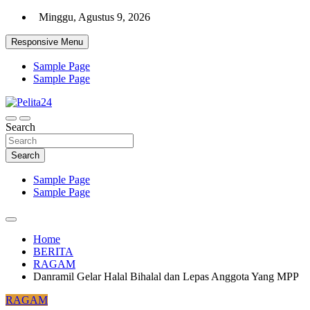
Skip
Minggu, Agustus 9, 2026
to
content
Responsive Menu
Sample Page
Sample Page
Aktual, Mendalam dan Terpercaya
Search
Pelita24
Search
Sample Page
Sample Page
Home
BERITA
RAGAM
Danramil Gelar Halal Bihalal dan Lepas Anggota Yang MPP
RAGAM