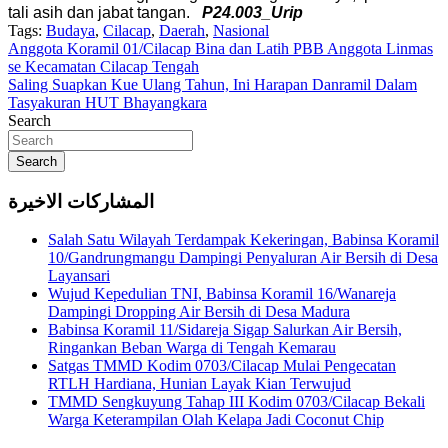
tali asih dan jabat tangan.
P24.003_Urip
Tags:
Budaya
,
Cilacap
,
Daerah
,
Nasional
Navigasi
Anggota Koramil 01/Cilacap Bina dan Latih PBB Anggota Linmas
se Kecamatan Cilacap Tengah
pos
Saling Suapkan Kue Ulang Tahun, Ini Harapan Danramil Dalam
Tasyakuran HUT Bhayangkara
Search
Search
المشاركات الاخيرة
Salah Satu Wilayah Terdampak Kekeringan, Babinsa Koramil
10/Gandrungmangu Dampingi Penyaluran Air Bersih di Desa
Layansari
Wujud Kepedulian TNI, Babinsa Koramil 16/Wanareja
Dampingi Dropping Air Bersih di Desa Madura
Babinsa Koramil 11/Sidareja Sigap Salurkan Air Bersih,
Ringankan Beban Warga di Tengah Kemarau
Satgas TMMD Kodim 0703/Cilacap Mulai Pengecatan
RTLH Hardiana, Hunian Layak Kian Terwujud
TMMD Sengkuyung Tahap III Kodim 0703/Cilacap Bekali
Warga Keterampilan Olah Kelapa Jadi Coconut Chip