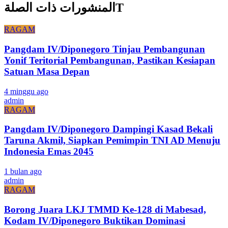
المنشورات ذات الصلةT
RAGAM
Pangdam IV/Diponegoro Tinjau Pembangunan
Yonif Teritorial Pembangunan, Pastikan Kesiapan
Satuan Masa Depan
4 minggu ago
admin
RAGAM
Pangdam IV/Diponegoro Dampingi Kasad Bekali
Taruna Akmil, Siapkan Pemimpin TNI AD Menuju
Indonesia Emas 2045
1 bulan ago
admin
RAGAM
Borong Juara LKJ TMMD Ke-128 di Mabesad,
Kodam IV/Diponegoro Buktikan Dominasi