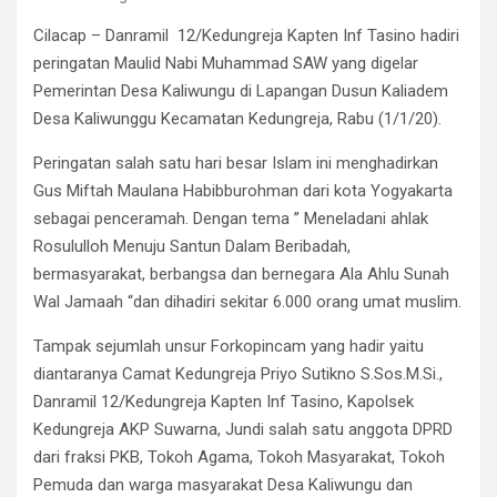
Cilacap – Danramil 12/Kedungreja Kapten Inf Tasino hadiri
peringatan Maulid Nabi Muhammad SAW yang digelar
Pemerintan Desa Kaliwungu di Lapangan Dusun Kaliadem
Desa Kaliwunggu Kecamatan Kedungreja, Rabu (1/1/20).
Peringatan salah satu hari besar Islam ini menghadirkan
Gus Miftah Maulana Habibburohman dari kota Yogyakarta
sebagai penceramah. Dengan tema ” Meneladani ahlak
Rosululloh Menuju Santun Dalam Beribadah,
bermasyarakat, berbangsa dan bernegara Ala Ahlu Sunah
Wal Jamaah “dan dihadiri sekitar 6.000 orang umat muslim.
Tampak sejumlah unsur Forkopincam yang hadir yaitu
diantaranya Camat Kedungreja Priyo Sutikno S.Sos.M.Si.,
Danramil 12/Kedungreja Kapten Inf Tasino, Kapolsek
Kedungreja AKP Suwarna, Jundi salah satu anggota DPRD
dari fraksi PKB, Tokoh Agama, Tokoh Masyarakat, Tokoh
Pemuda dan warga masyarakat Desa Kaliwungu dan