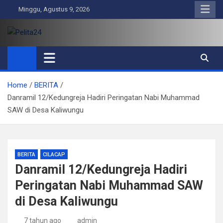
Skip
Minggu, Agustus 9, 2026
to
content
Pelita24
Aktual, Mendalam dan Terpercaya
Home
BERITA
Danramil 12/Kedungreja Hadiri Peringatan Nabi Muhammad
SAW di Desa Kaliwungu
BERITA
CILACAP
Danramil 12/Kedungreja Hadiri
Peringatan Nabi Muhammad SAW
di Desa Kaliwungu
7 tahun ago
admin