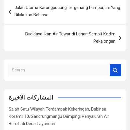
Navigasi
Jalan Utama Karangpucung Tergenang Lumpur, Ini Yang
pos
Dilakukan Babinsa
Budidaya Ikan Air Tawar di Lahan Sempit Kodim
Pekalongan
S
e
a
r
c
المشاركات الاخيرة
h
Salah Satu Wilayah Terdampak Kekeringan, Babinsa
Koramil 10/Gandrungmangu Dampingi Penyaluran Air
Bersih di Desa Layansari