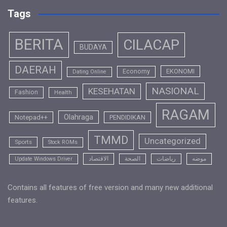
Tags
BERITA
CILACAP
BUDAYA
DAERAH
EKONOMI
Economy
Dating Online
NASIONAL
KESEHATAN
Fashion
Health
RAGAM
Olahraga
Notepad++
PENDIDIKAN
TMMD
Uncategorized
Sports
Stock ROMs
موضه
رياضات
الصحة
الاقتصاد
Update Windows Driver
Contains all features of free version and many new additional
features.