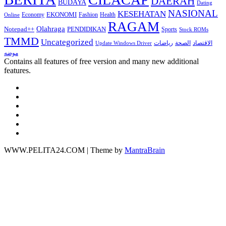
DAERAH
BUDAYA
Dating
NASIONAL
KESEHATAN
EKONOMI
Economy
Fashion
Health
Online
RAGAM
Olahraga
Notepad++
PENDIDIKAN
Sports
Stock ROMs
TMMD
Uncategorized
الاقتصاد
الصحة
رياضات
Update Windows Driver
موضه
Contains all features of free version and many new additional
features.
WWW.PELITA24.COM | Theme by
MantraBrain