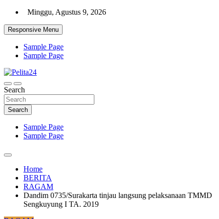
Skip
Minggu, Agustus 9, 2026
to
content
Responsive Menu
Sample Page
Sample Page
Aktual, Mendalam dan Terpercaya
Search
Pelita24
Search
Sample Page
Sample Page
Home
BERITA
RAGAM
Dandim 0735/Surakarta tinjau langsung pelaksanaan TMMD
Sengkuyung I TA. 2019