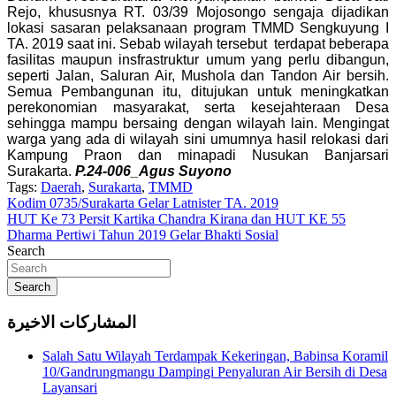
Rejo, khususnya RT. 03/39 Mojosongo sengaja dijadikan
lokasi sasaran pelaksanaan program TMMD Sengkuyung I
TA. 2019 saat ini. Sebab wilayah tersebut terdapat beberapa
fasilitas maupun insfrastruktur umum yang perlu dibangun,
seperti Jalan, Saluran Air, Mushola dan Tandon Air bersih.
Semua Pembangunan itu, ditujukan untuk meningkatkan
perekonomian masyarakat, serta kesejahteraan Desa
sehingga mampu bersaing dengan wilayah lain. Mengingat
warga yang ada di wilayah sini umumnya hasil relokasi dari
Kampung Praon dan minapadi Nusukan Banjarsari
Surakarta.
P.24-006_
Agus Suyono
Tags:
Daerah
,
Surakarta
,
TMMD
Navigasi
Kodim 0735/Surakarta Gelar Latnister TA. 2019
HUT Ke 73 Persit Kartika Chandra Kirana dan HUT KE 55
pos
Dharma Pertiwi Tahun 2019 Gelar Bhakti Sosial
Search
Search
المشاركات الاخيرة
Salah Satu Wilayah Terdampak Kekeringan, Babinsa Koramil
10/Gandrungmangu Dampingi Penyaluran Air Bersih di Desa
Layansari