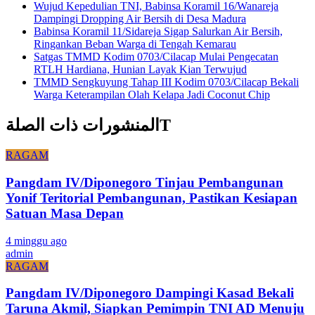
Wujud Kepedulian TNI, Babinsa Koramil 16/Wanareja
Dampingi Dropping Air Bersih di Desa Madura
Babinsa Koramil 11/Sidareja Sigap Salurkan Air Bersih,
Ringankan Beban Warga di Tengah Kemarau
Satgas TMMD Kodim 0703/Cilacap Mulai Pengecatan
RTLH Hardiana, Hunian Layak Kian Terwujud
TMMD Sengkuyung Tahap III Kodim 0703/Cilacap Bekali
Warga Keterampilan Olah Kelapa Jadi Coconut Chip
المنشورات ذات الصلةT
RAGAM
Pangdam IV/Diponegoro Tinjau Pembangunan
Yonif Teritorial Pembangunan, Pastikan Kesiapan
Satuan Masa Depan
4 minggu ago
admin
RAGAM
Pangdam IV/Diponegoro Dampingi Kasad Bekali
Taruna Akmil, Siapkan Pemimpin TNI AD Menuju